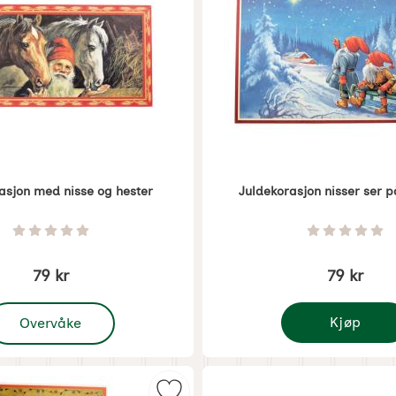
asjon med nisse og hester
Juldekorasjon nisser ser p
1371
Varenummer 1405
Vurdering: 0 Stjerne av 5
Vurdering
79 kr
79 kr
 Juldekorasjon med nisse og hester
Kjøp
Overvåke
Juldekorasjon ni