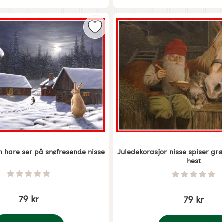
nisse og elg som favoritt
Merk juledekorasjon hare ser på s
n hare ser på snøfresende nisse
Juledekorasjon nisse spiser grø
hest
5362
Varenummer 5364
Vurdering: 0 Stjerne av 5
Vurdering
79 kr
79 kr