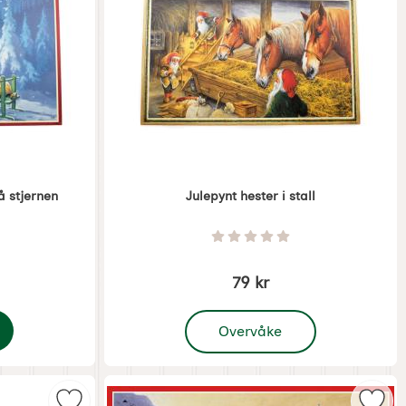
å stjernen
Julepynt hester i stall
Varenummer 1406
: 0 Stjerne av 5
Vurdering: 0 Stjerne av 5
79 kr
, Julepynt hester i stall
Overvåke
sser ser på stjernen