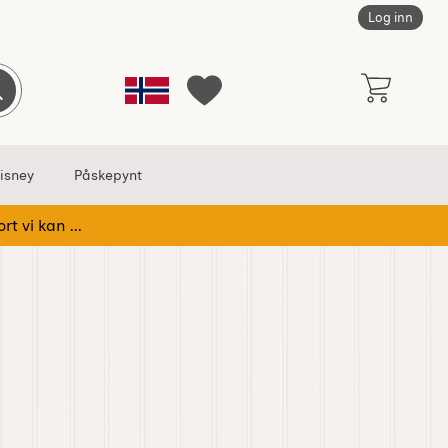
Log inn
Norge
Søk
Mine favoritter
isney
Påskepynt
rt vi kan ...