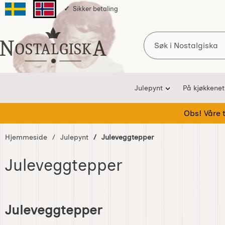
Sikker betaling
Svenska sidan
Norska sidan
Søk
Startsiden for Nostalgiska
Julepynt
På kjøkkenet
Obs! Våre te
Hjemmeside
Julepynt
Juleveggtepper
Juleveggtepper
Gå
til
Juleveggtepper
produkter