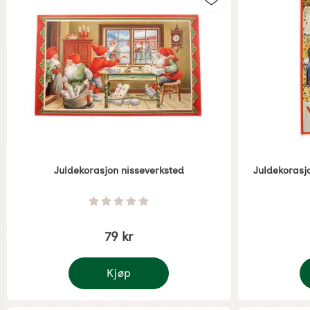
Merk juldekorasjon
Juldekorasjon nisseverksted
Juldekorasjo
Varenummer 1407
Varenummer 
Vurdering: 0 Stjerne av 5
79 kr
Kjøp
Juldekorasjon nisseverksted
J