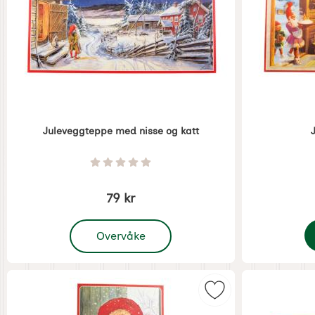
Juleveggteppe med nisse og katt
Varenummer 1277
Varenummer 
Vurdering: 0 Stjerne av 5
79 kr
, Juleveggteppe med nisse og katt
Overvåke
J
Merk juldekorasjon