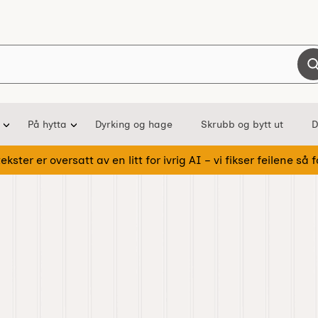
Søk i Nostalgiska
På hytta
Dyrking og hage
Skrubb og bytt ut
D
kster er oversatt av en litt for ivrig AI – vi fikser feilene så fo