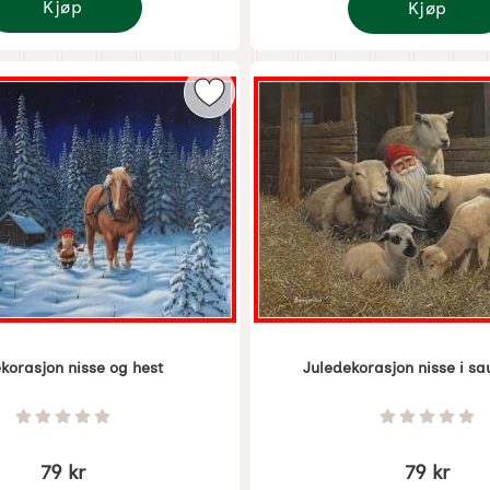
Kjøp
Kjøp
uledekorasjon hare ser på snøfresende nisse
Juledekorasjon n
henter juletre som favoritt
Merk juldekorasjon nisse og hest s
korasjon nisse og hest
Juledekorasjon nisse i sa
5367
Varenummer 5368
Vurdering: 0 Stjerne av 5
Vurdering
79 kr
79 kr