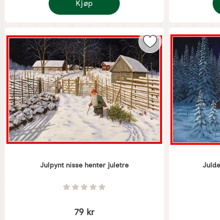
Kjøp
Juldekorasjon nisse og elg
J
Merk julpynt nisse 
Julpynt nisse henter juletre
Julde
Varenummer 5366
Varenummer 
Vurdering: 0 Stjerne av 5
79 kr