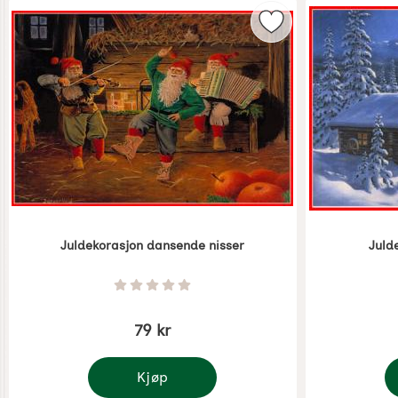
Merk juldekorasjon
Juldekorasjon dansende nisser
Julde
Varenummer 5357
Varenummer 
Vurdering: 0 Stjerne av 5
79 kr
Kjøp
Juldekorasjon dansende nisser
Ju