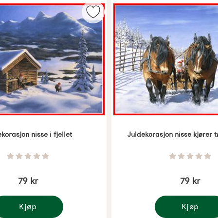
 dansende nisser som favoritt
Merk juldekorasjon nisse i fjellet s
korasjon nisse i fjellet
Juldekorasjon nisse kjører
5358
Varenummer 5359
Vurdering: 0 Stjerne av 5
Vurdering
79 kr
79 kr
Kjøp
Kjøp
ldekorasjon nisse i fjellet
Juldekorasjon n