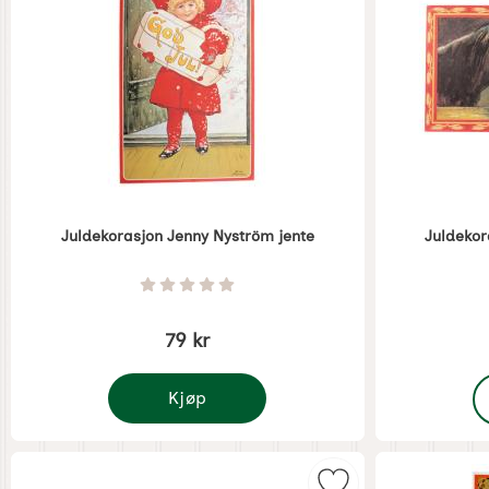
Juldekorasjon Jenny Nyström jente
Juldekor
Varenummer 1282
Varenummer 
Vurdering: 0 Stjerne av 5
79 kr
,
Kjøp
Juldekorasjon Jenny Nyström jente