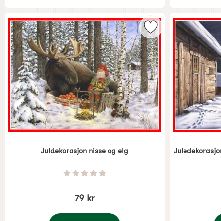
Merk juldekorasjon 
Juldekorasjon nisse og elg
Juledekorasjo
Varenummer 5361
Varenummer 
Vurdering: 0 Stjerne av 5
79 kr