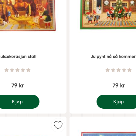
Juldekorasjon stall
Julpynt nå så kommer 
1279
Varenummer 1280
Vurdering: 0 Stjerne av 5
Vurdering
79 kr
79 kr
Kjøp
Kjøp
uldekorasjon stall
Julpynt nå så k
 Jenny Nyström jente som favoritt
Merk juldekorasjon med nisse og h