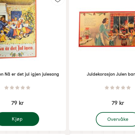
 nisseverksted som favoritt
Merk juldekorasjon Nå er det jul i
n Nå er det jul igjen julesang
Juldekorasjon Julen ba
1604
Varenummer 1606
Vurdering: 0 Stjerne av 5
Vurdering
79 kr
79 kr
, Juldekorasjon 
Kjøp
Overvåke
uldekorasjon Nå er det jul igjen julesang