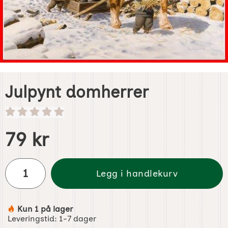
Julpynt domherrer
Handle dette produktet, Julpynt domherrer
pris
79 kr
antall
Legg i handlekurv
Kun 1 på lager
Produkttilgjengelighet:
Leveringstid:
1-7 dager