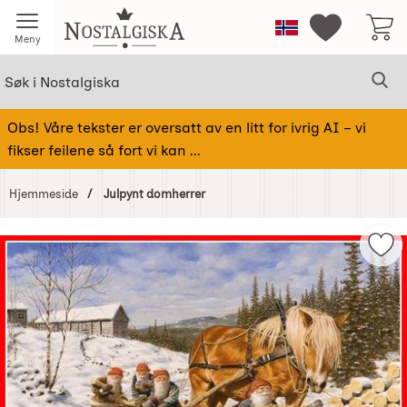
Startsiden for Nostalgiska
Norge
Mine favorit
Meny
Søk
Sø
Søk i Nostalgiska
Obs! Våre tekster er oversatt av en litt for ivrig AI – vi
fikser feilene så fort vi kan ...
Hjemmeside
Julpynt domherrer
Hoppe
over
Mer
Bilder