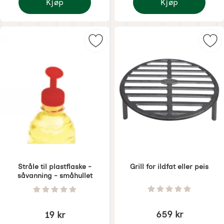
Kjøp
Kjøp
Oppbevaringskrukke for frø - Grønn
Stråle til petflaske - 
Merk stråle til plastflaske - såvan
Merk
Stråle til plastflaske -
Grill for ildfat eller peis
såvanning - småhullet
Varenummer 6254
Varenummer 6072
Vurdering: 0 Stjer
Vurdering: 0 Stjerne av 5
659 kr
19 kr