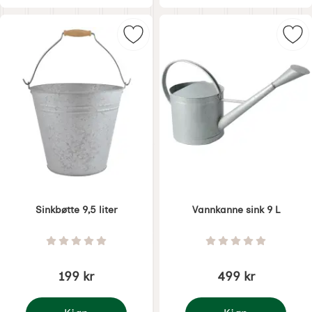
Merk sinkbøtte 9,5 liter som favori
Mer
Sinkbøtte 9,5 liter
Vannkanne sink 9 L
Varenummer 1718
Varenummer 1719
Vurdering: 0 Stjerne av 5
Vurdering: 0 Stjer
199 kr
499 kr