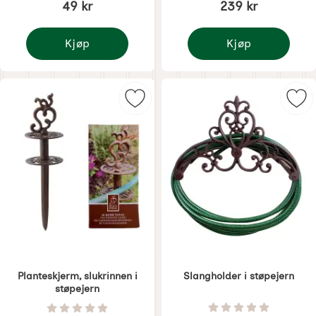
49 kr
239 kr
Kjøp
Kjøp
Smedde spiker
Rettlinje støpejern
Merk planteskjerm, slukrinnen i st
Mer
Planteskjerm, slukrinnen i
Slangholder i støpejern
støpejern
Varenummer 1727
Varenummer 1726
Vurdering: 0 Stjer
Vurdering: 0 Stjerne av 5