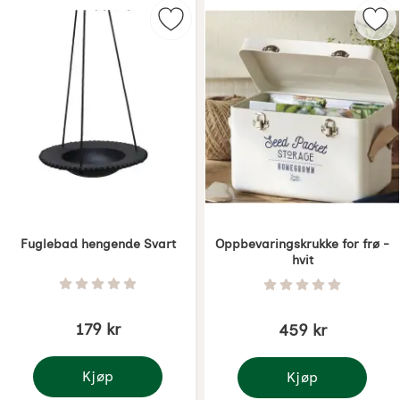
Merk fuglebad hengende Svart som
Mer
Fuglebad hengende Svart
Oppbevaringskrukke for frø -
hvit
Varenummer 5933
Varenummer 6069
Vurdering: 0 Stjerne av 5
Vurdering: 0 Stjer
179 kr
459 kr
Kjøp
Kjøp
Fuglebad hengende Svart
Oppbevaringskrukke for