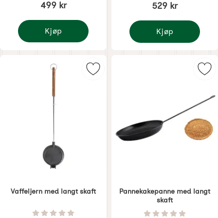
499 kr
529 kr
Kjøp
Kjøp
Pizzabrett for ildfat eller peis
Trefot med kjede for ild
Merk vaffeljern med langt skaft so
Mer
Vaffeljern med langt skaft
Pannekakepanne med langt
skaft
Varenummer 6259
Varenummer 6261
Vurdering: 0 Stjerne av 5
Vurdering: 0 Stjer