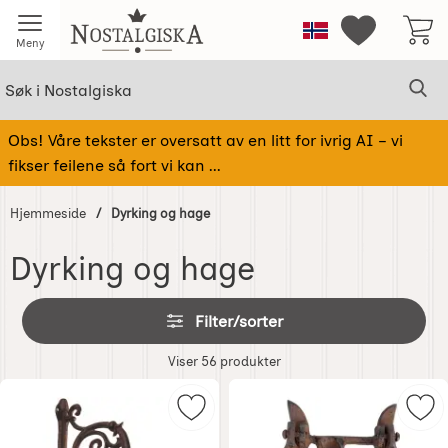
Startsiden for Nostalgiska
Norge
Mine favorit
Meny
Søk
Sø
Søk i Nostalgiska
Obs! Våre tekster er oversatt av en litt for ivrig AI – vi
fikser feilene så fort vi kan ...
Hjemmeside
Dyrking og hage
Dyrking og hage
Gå
Hopp
Filter/sorter
til
over
produkter
filtre
Filter/sorter
Viser
56
produkter
produktliste
Merk dørklokke i støpejern som fav
Mer