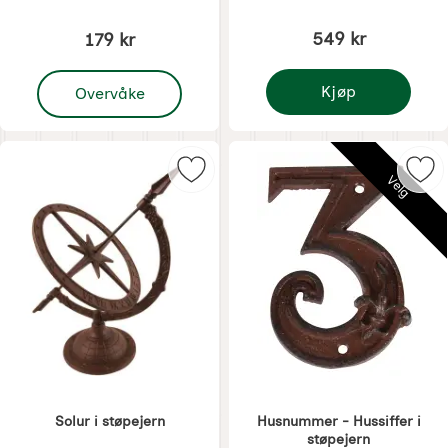
549 kr
179 kr
, Planteskjerm, slukrinnen i støpejern
Kjøp
Overvåke
Slangholder i støpejer
Merk solur i støpejern som favoritt
Mer
Velg
Solur i støpejern
Husnummer - Hussiffer i
støpejern