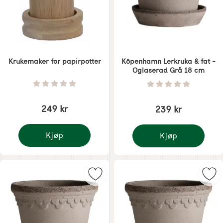
Krukemaker for papirpotter
Köpenhamn Lerkruka & fat -
Oglaserad Grå 18 cm
Varenummer 1866
Varenummer 5863
Vurdering: 0 Stjerne av 5
Vurdering: 0 Stjer
249 kr
239 kr
Kjøp
Kjøp
Krukemaker for papirpotter
Köpenhamn Lerkruka &
Merk københavn Lerkrukke & fat - 
Mer