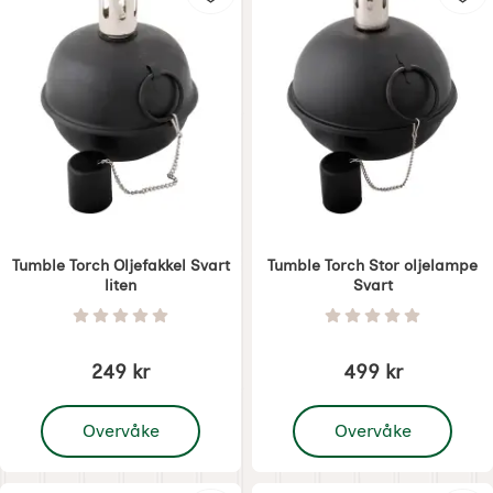
Tumble Torch Oljefakkel Svart
Tumble Torch Stor oljelampe
liten
Svart
Varenummer 1714
Varenummer 1715
Vurdering: 0 Stjerne av 5
Vurdering: 0 Stjer
249 kr
499 kr
, Tumble Torch Oljefakkel Svart liten
, Tumble Torch Stor olj
Overvåke
Overvåke