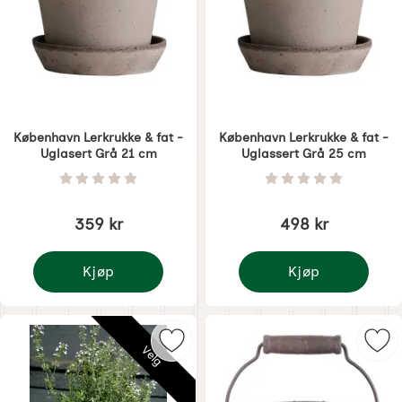
København Lerkrukke & fat -
København Lerkrukke & fat -
Uglasert Grå 21 cm
Uglassert Grå 25 cm
Varenummer 5864
Varenummer 5865
Vurdering: 0 Stjerne av 5
Vurdering: 0 Stjer
359 kr
498 kr
Kjøp
Kjøp
København Lerkrukke & fat - Uglasert Grå 21 cm
København Lerkrukke &
Merk lerkrukke & fat Simon - Uglas
Mer
Velg