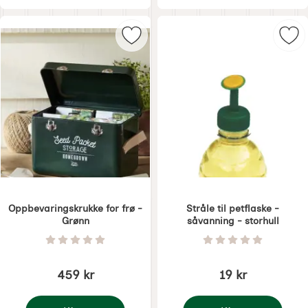
Merk oppbevaringskrukke for frø -
Merk
Oppbevaringskrukke for frø -
Stråle til petflaske -
Grønn
såvanning - storhull
Varenummer 6070
Varenummer 6071
Vurdering: 0 Stjerne av 5
Vurdering: 0 Stjer
459 kr
19 kr