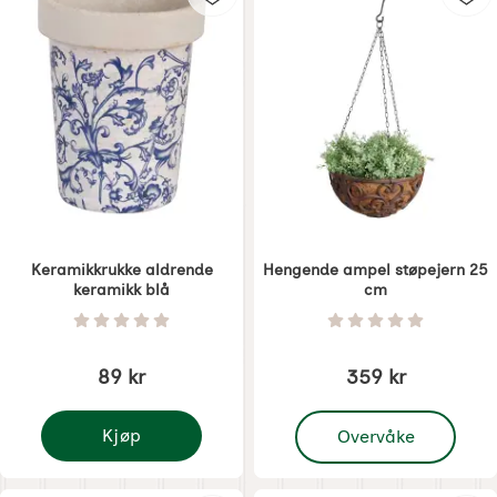
Keramikkrukke aldrende
Hengende ampel støpejern 25
keramikk blå
cm
Varenummer 5906
Varenummer 5908
Vurdering: 0 Stjerne av 5
Vurdering: 0 Stjer
89 kr
359 kr
, Hengende ampel støp
Kjøp
Overvåke
Keramikkrukke aldrende keramikk blå