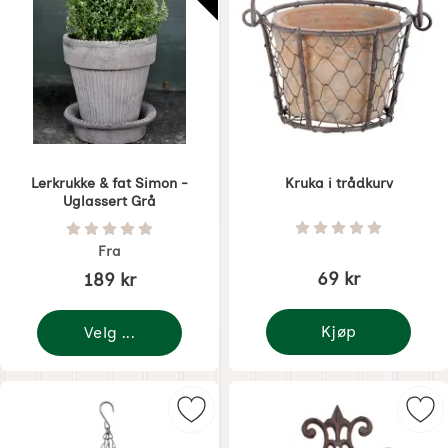
Lerkrukke & fat Simon -
Kruka i trådkurv
Uglassert Grå
Varenummer 5896
Varenummer 5875
Vurdering: 0 Stjer
Vurdering: 0 Stjerne av 5
Fra
69 kr
189 kr
Kjøp
Velg ...
Kruka i trådkurv
Merk hengende leirkrukke som favo
Mer