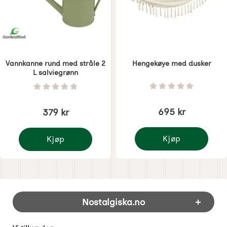
Vannkanne rund med stråle 2
Hengekøye med dusker
L salviegrønn
Varenummer 7701
Varenummer 7208
Vurdering: 0 Stjer
Vurdering: 0 Stjerne av 5
695 kr
379 kr
Kjøp
Kjøp
Hengekøye med duske
Vannkanne rund med stråle 2 L salviegrønn
Footer-innhold Blandet informasjon og 
Nostalgiska.no