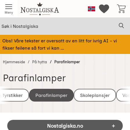
Startsiden for Nostalgiska
Norge
Mine favorit
Meny
Søk
Sø
Søk i Nostalgiska
Obs! Våre tekster er oversatt av en litt for ivrig AI – vi
fikser feilene så fort vi kan ...
Hjemmeside
På hytta
Parafinlamper
Parafinlamper
underkategorier
Gå
til
 fyrstikker
Parafinlamper
Skoleplansjer
Vas
produkter
Footer-innhold Blandet informasjon og 
Nostalgiska.no