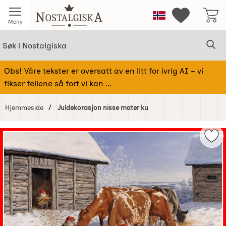
Startsiden for Nostalgiska
Norge
Mine favorit
Meny
Søk
Sø
Søk i Nostalgiska
Obs! Våre tekster er oversatt av en litt for ivrig AI – vi
fikser feilene så fort vi kan ...
Hjemmeside
Juldekorasjon nisse mater ku
Hoppe
over
Mer
Bilder