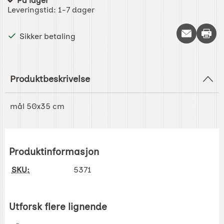
På lager
Produkttilgjengelighet:
Leveringstid:
1-7 dager
Skriv 
Sikker betaling
Produktbeskrivelse
mål 50x35 cm
Produktinformasjon
SKU:
5371
Utforsk flere lignende