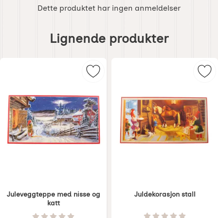
Dette produktet har ingen anmeldelser
Hoppe
over
Lignende produkter
lignende
produkter
Merk juleveggteppe med nisse og k
Mer
Juleveggteppe med nisse og
Juldekorasjon stall
katt
Varenummer 1279
Varenummer 1277