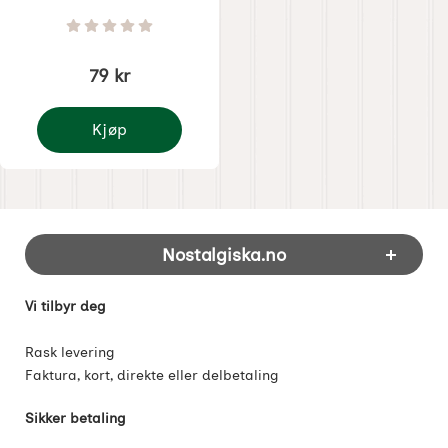
Varenummer 1280
Vurdering: 0 Stjerne av 5
79 kr
Kjøp
Julpynt nå så kommer julen
Footer-innhold Blandet informasjon og 
Nostalgiska.no
Vi tilbyr deg
Rask levering
Faktura, kort, direkte eller delbetaling
Sikker betaling