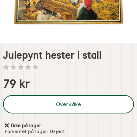
Julepynt hester i stall
Handle dette produktet, Julepynt hester i stall
pris
79 kr
Overvåke
Ikke på lager
Produkttilgjengelighet:
Forventet på lager:
Ukjent