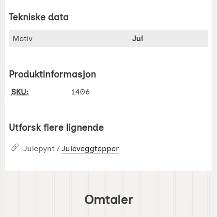
Tekniske data
Tekniske data/attributter for dette produktet
Attributt
Verdi
Motiv
Jul
Produktinformasjon
SKU:
1406
Utforsk flere lignende
Julepynt /
Juleveggtepper
Omtaler