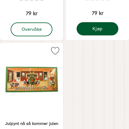
Vurdering: 0 Stjer
Vurdering: 0 Stjerne av 5
79 kr
79 kr
, Juleveggteppe med nisse og katt
Kjøp
Overvåke
Juldekorasjon stall
Merk julpynt nå så kommer julen s
Julpynt nå så kommer julen