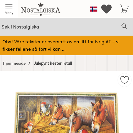
Startsiden for Nostalgiska
Norge
Mine favorit
Meny
Søk
Sø
Søk i Nostalgiska
Obs! Våre tekster er oversatt av en litt for ivrig AI – vi
fikser feilene så fort vi kan ...
Hjemmeside
Julepynt hester i stall
Hoppe
over
Merk
Bilder