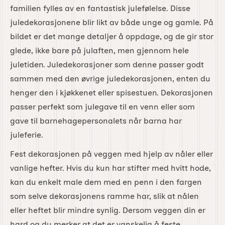
familien fylles av en fantastisk julefølelse. Disse
juledekorasjonene blir likt av både unge og gamle. På
bildet er det mange detaljer å oppdage, og de gir stor
glede, ikke bare på julaften, men gjennom hele
juletiden. Juledekorasjoner som denne passer godt
sammen med den øvrige juledekorasjonen, enten du
henger den i kjøkkenet eller spisestuen. Dekorasjonen
passer perfekt som julegave til en venn eller som
gave til barnehagepersonalets når barna har
juleferie.
Fest dekorasjonen på veggen med hjelp av nåler eller
vanlige hefter. Hvis du kun har stifter med hvitt hode,
kan du enkelt male dem med en penn i den fargen
som selve dekorasjonens ramme har, slik at nålen
eller heftet blir mindre synlig. Dersom veggen din er
hard og du merker at det er vanskelig å feste