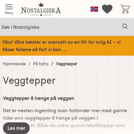
Startsiden for Nostalgiska
Norge
Mine favorit
Meny
Søk
Sø
Søk i Nostalgiska
Obs! Våre tekster er oversatt av en litt for ivrig AI – vi
fikser feilene så fort vi kan ...
Hjemmeside
På hytta
Veggtepper
Veggtepper
Gå
til
Veggtepper å henge på veggen
produkter
Det er nesten ingenting man forbinder mer med gamle
tider enn veggtepper å henge på veggen i
landkjøkkenet. Både de vakre gamle tekstiltepper som
Les mer
eldre generasjoner broderte, og de klassiske