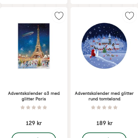
Merk adventskalender a3 med glitt
Mer
Adventskalender a3 med
Adventskalender med glitter
glitter Paris
rund tomteland
Varenummer 8143
Varenummer 8146
Vurdering: 0 Stjerne av 5
Vurdering: 0 Stjer
129 kr
189 kr
, Adventskalender a3 med glitter Paris
, Adventskalender med g