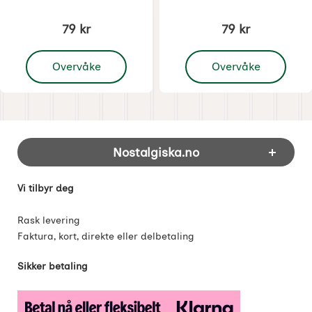
79 kr
79 kr
, Adventskalender med glitter nisse i natten 35x25 cm
, Adventskalender med g
Overvåke
Overvåke
Footer-innhold Blandet informasjon og 
Nostalgiska.no
Vi tilbyr deg
Rask levering
Faktura, kort, direkte eller delbetaling
Sikker betaling