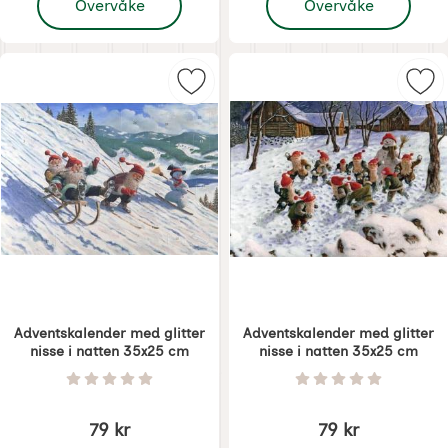
Overvåke
Overvåke
Merk adventskalender med glitter 
Mer
Adventskalender med glitter
Adventskalender med glitter
nisse i natten 35x25 cm
nisse i natten 35x25 cm
Varenummer 8567
Varenummer 8568
Vurdering: 0 Stjerne av 5
Vurdering: 0 Stjer
79 kr
79 kr