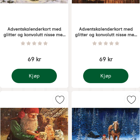
Adventskalenderkort med
Adventskalenderkort med
glitter og konvolutt nisse med
glitter og konvolutt nisse med
elg
hest
Varenummer 5380
Varenummer 5381
Vurdering: 0 Stjerne av 5
Vurdering: 0 Stjer
69 kr
69 kr
Kjøp
Kjøp
Adventskalenderkort med glitter og konvolutt nisse
Adventskalenderkort me
Merk adventskalenderkort med glit
Mer