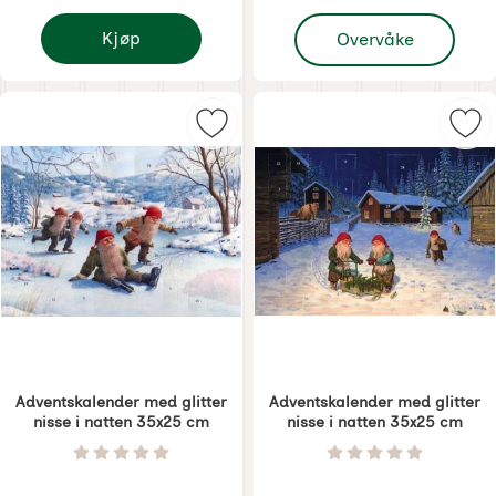
, Adventskalender med g
Kjøp
Overvåke
Adventskalender med glitter nisse i natten 35x25 
Merk adventskalender med glitter 
Mer
Adventskalender med glitter
Adventskalender med glitter
nisse i natten 35x25 cm
nisse i natten 35x25 cm
Varenummer 8569
Varenummer 8570
Vurdering: 0 Stjerne av 5
Vurdering: 0 Stjer