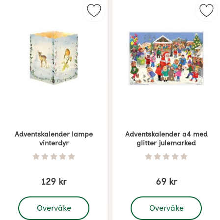
Merk adventskalender lampe vinte
Mer
Adventskalender lampe
Adventskalender a4 med
vinterdyr
glitter julemarked
Varenummer 8140
Varenummer 8142
Vurdering: 0 Stjerne av 5
Vurdering: 0 Stjer
129 kr
69 kr
, Adventskalender lampe vinterdyr
, Adventskalender a4 me
Overvåke
Overvåke