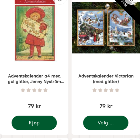
Velg
Adventskalender a4 med
Adventskalender Victorian
gullglitter, Jenny Nyström
(med glitter)
motiv Adventjente
Varenummer 6315
Varenummer 6473
Vurdering: 0 Stjerne av 5
Vurdering: 0 Stjer
79 kr
79 kr
Kjøp
Velg ...
Adventskalender a4 med gullglitter, Jenny Nyström