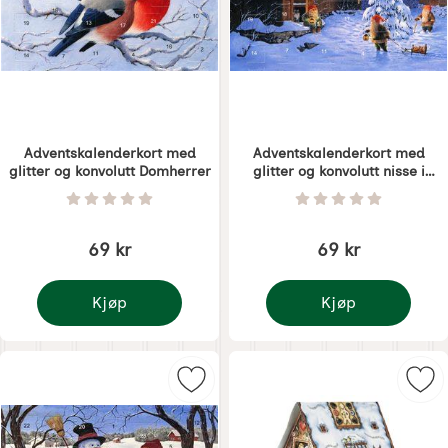
Adventskalenderkort med
Adventskalenderkort med
glitter og konvolutt Domherrer
glitter og konvolutt nisse i
natten
Varenummer 5384
Varenummer 5385
Vurdering: 0 Stjerne av 5
Vurdering: 0 Stjer
69 kr
69 kr
Kjøp
Kjøp
Adventskalenderkort med glitter og konvolutt Domh
Adventskalenderkort me
Merk adventskalenderkort med gli
Mer