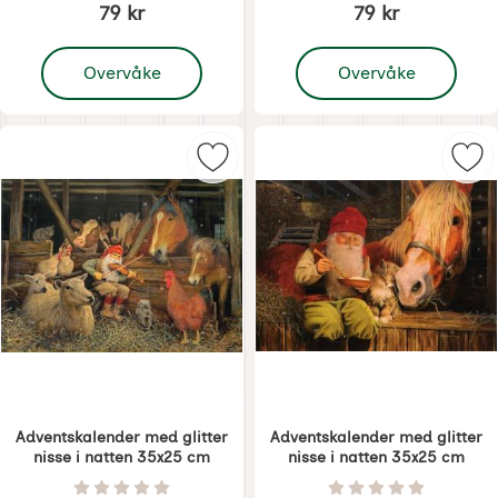
79 kr
79 kr
, Adventskalender med glitter nisse i natten 35x25 cm
, Adventskalender med g
Overvåke
Overvåke
Merk adventskalender med glitter 
Mer
Adventskalender med glitter
Adventskalender med glitter
nisse i natten 35x25 cm
nisse i natten 35x25 cm
Varenummer 8571
Varenummer 8572
Vurdering: 0 Stjerne av 5
Vurdering: 0 Stjer