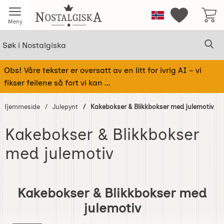
Startsiden for Nostalgiska
Norge
Mine favorit
Meny
Søk
Sø
Søk i Nostalgiska
Obs! Våre tekster er oversatt av en litt for ivrig AI – vi
fikser feilene så fort vi kan ...
Hjemmeside
Julepynt
Kakebokser & Blikkbokser med julemotiv
Kakebokser & Blikkbokser
med julemotiv
Gå
til
Kakebokser & Blikkbokser med
produkter
julemotiv