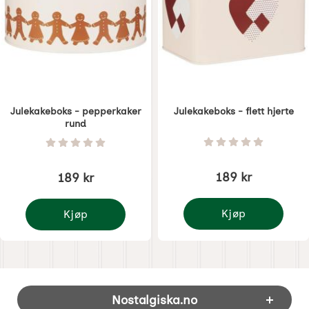
Julekakeboks - pepperkaker
Julekakeboks - flett hjerte
rund
Varenummer 8500
Varenummer 8499
Vurdering: 0 Stjer
Vurdering: 0 Stjerne av 5
189 kr
189 kr
Kjøp
Kjøp
Julekakeboks - flett hj
Julekakeboks - pepperkaker rund
Footer-innhold Blandet informasjon og 
Nostalgiska.no