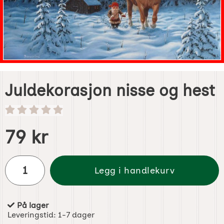
Juldekorasjon nisse og hest
Handle dette produktet, Juldekorasjon nisse og hest
pris
79 kr
antall
Legg i handlekurv
På lager
Produkttilgjengelighet:
Leveringstid:
1-7 dager