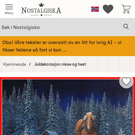
Startsiden for Nostalgiska
Norge
Mine favorit
Meny
Søk
Sø
Søk i Nostalgiska
Obs! Våre tekster er oversatt av en litt for ivrig AI – vi
fikser feilene så fort vi kan ...
Hjemmeside
Juldekorasjon nisse og hest
Hoppe
over
Merk
Bilder