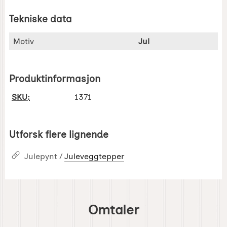
Tekniske data
Tekniske data/attributter for dette produktet
Attributt
Verdi
Motiv
Jul
Produktinformasjon
SKU:
1371
Utforsk flere lignende
Julepynt /
Juleveggtepper
Omtaler