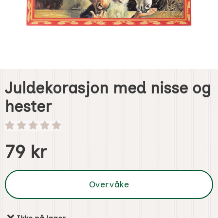
Juldekorasjon med nisse og
hester
Handle dette produktet, Juldekorasjon med nisse og heste
pris
79 kr
Overvåke