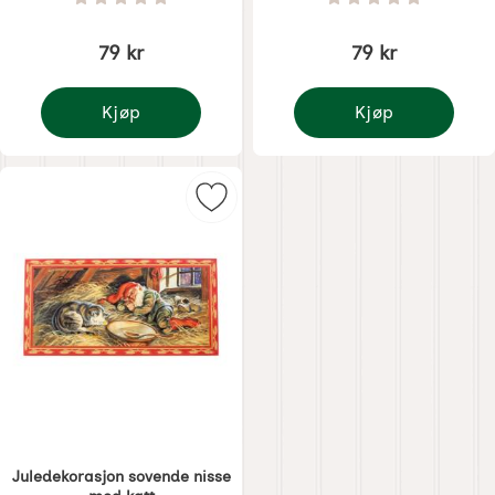
Vurdering: 0 Stjerne av 5
Vurdering: 0 Stjer
79 kr
79 kr
Kjøp
Kjøp
Juldekorasjon stall
Julpynt nå så kommer 
Merk juledekorasjon sovende nisse
Juledekorasjon sovende nisse