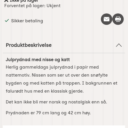
Ikke på lager
Produkttilgjengelighet:
Forventet på lager:
Ukjent
Skriv 
Sikker betaling
Produktbeskrivelse
Julprydnad med nisse og katt
Herlig gammeldags julprydnad i papir med
nattemotiv. Nissen som ser ut over den snøfylte
bygden og med katten på trappen. I bakgrunnen et
falurødt hus med en klassisk gjerde.
Det kan ikke bli mer norsk og nostalgisk enn så.
Prydnaden er 79 cm lang og 42 cm høy.