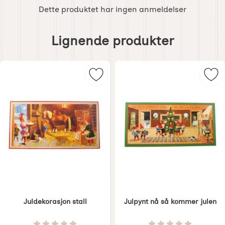
Dette produktet har ingen anmeldelser
Hoppe
over
Lignende produkter
lignende
produkter
Merk juldekorasjon stall som favor
Mer
Juldekorasjon stall
Julpynt nå så kommer julen
Varenummer 1279
Varenummer 1280