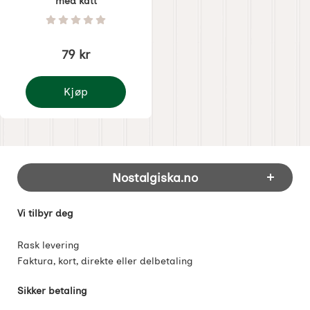
med katt
Varenummer 1281
Vurdering: 0 Stjerne av 5
79 kr
Kjøp
Juledekorasjon sovende nisse med katt
Footer-innhold Blandet informasjon og 
Nostalgiska.no
Vi tilbyr deg
Rask levering
Faktura, kort, direkte eller delbetaling
Sikker betaling