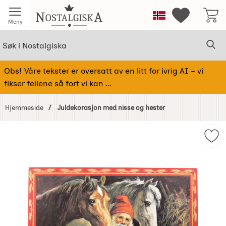
Startsiden for Nostalgiska
Norge
Mine favorit
Meny
Søk
Sø
Søk i Nostalgiska
Obs! Våre tekster er oversatt av en litt for ivrig AI – vi
fikser feilene så fort vi kan ...
Hjemmeside
Juldekorasjon med nisse og hester
Hoppe
over
Mer
Bilder