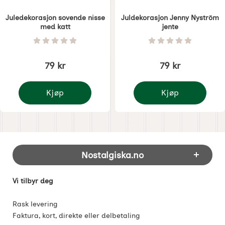
Juledekorasjon sovende nisse
Juldekorasjon Jenny Nyström
med katt
jente
Varenummer 1281
Varenummer 1282
Vurdering: 0 Stjerne av 5
Vurdering: 0 Stjer
79 kr
79 kr
Kjøp
Kjøp
Juledekorasjon sovende nisse med katt
Juldekorasjon Jenny N
Footer-innhold Blandet informasjon og 
Nostalgiska.no
Vi tilbyr deg
Rask levering
Faktura, kort, direkte eller delbetaling