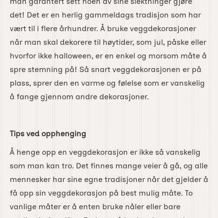
man garantert sett noen av sine slektninger gjøre
det! Det er en herlig gammeldags tradisjon som har
vært til i flere århundrer. Å bruke veggdekorasjoner
når man skal dekorere til høytider, som jul, påske eller
hvorfor ikke halloween, er en enkel og morsom måte å
spre stemning på! Så snart veggdekorasjonen er på
plass, sprer den en varme og følelse som er vanskelig
å fange gjennom andre dekorasjoner.
Tips ved opphenging
Å henge opp en veggdekorasjon er ikke så vanskelig
som man kan tro. Det finnes mange veier å gå, og alle
mennesker har sine egne tradisjoner når det gjelder å
få opp sin veggdekorasjon på best mulig måte. To
vanlige måter er å enten bruke nåler eller bare