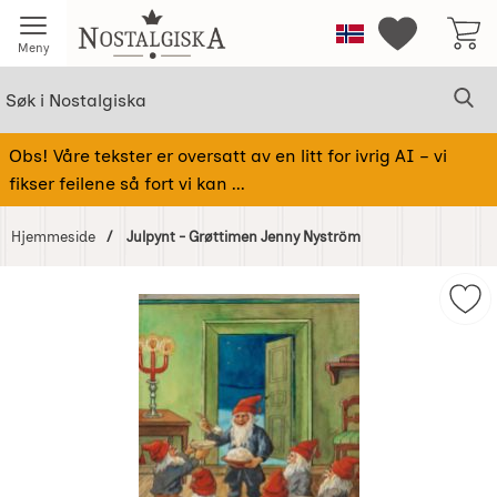
Startsiden for Nostalgiska
Norge
Mine favorit
Meny
Søk
Sø
Søk i Nostalgiska
Obs! Våre tekster er oversatt av en litt for ivrig AI – vi
fikser feilene så fort vi kan ...
Hjemmeside
Julpynt - Grøttimen Jenny Nyström
Hoppe
over
Mer
Bilder