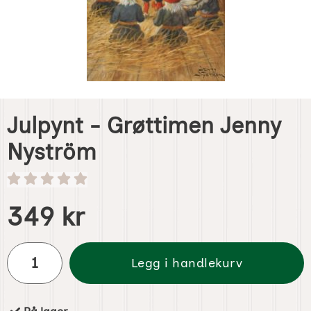
Julpynt - Grøttimen Jenny
Nyström
Handle dette produktet, Julpynt - Grøttimen Jenny Nystr
pris
349 kr
antall
Legg i handlekurv