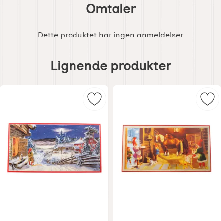
Omtaler
Dette produktet har ingen anmeldelser
Hoppe
over
Lignende produkter
lignende
produkter
Merk juleveggteppe med nisse og k
Mer