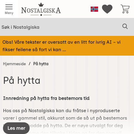
Startsiden for Nostalgiska
Norge
Mine favorit
Meny
Søk
Sø
Søk i Nostalgiska
Obs! Våre tekster er oversatt av en litt for ivrig AI – vi
fikser feilene så fort vi kan ...
Hjemmeside
På hytta
På hytta
Gå
til
Innredning på hytta fra bestemors tid
produkter
Hos oss på Nostalgiska kan du fråtse i nyproduserte
varer i gammel stil, akkurat som de så ut på bestemors
tid da hun bodde på hytta. De er nøye utvalgt for deg
Les mer
som vil drømme deg tilbake i tiden og for deg som vil