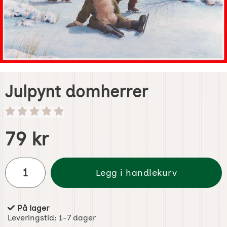
Julpynt domherrer
Handle dette produktet, Julpynt domherrer
pris
79 kr
antall
Legg i handlekurv
På lager
Produkttilgjengelighet:
Leveringstid:
1-7 dager