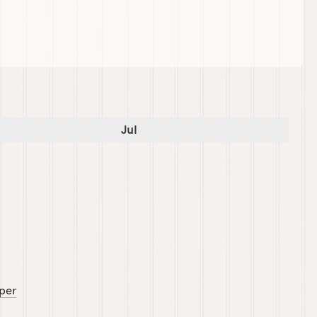
or dette produktet
Jul
per