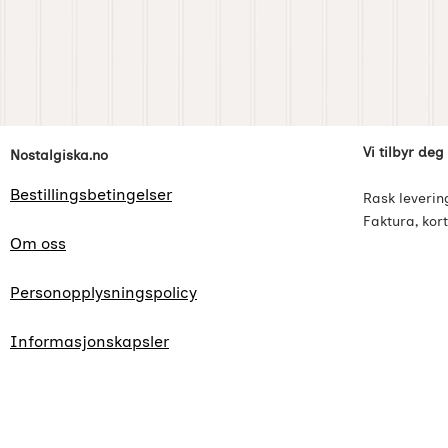
Footer-innhold Blandet informasjon og l
Vi tilbyr deg
Nostalgiska.no
Bestillingsbetingelser
Rask leverin
Faktura, kort
Om oss
Personopplysningspolicy
Informasjonskapsler