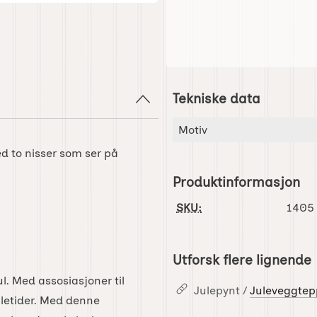
Tekniske data
Tekniske data/attributter f
Attributt
Verdi
Motiv
d to nisser som ser på
Produktinformasjon
SKU:
1405
Utforsk flere lignende
l. Med assosiasjoner til
Julepynt /
Juleveggtep
letider. Med denne