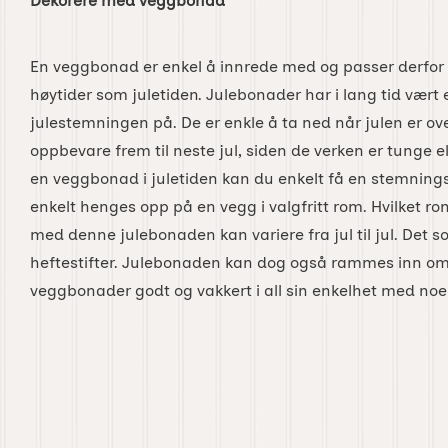
Dekorere med veggbonad
En veggbonad er enkel å innrede med og passer derfor 
høytider som juletiden. Julebonader har i lang tid vært e
julestemningen på. De er enkle å ta ned når julen er ove
oppbevare frem til neste jul, siden de verken er tunge e
en veggbonad i juletiden kan du enkelt få en stemnings
enkelt henges opp på en vegg i valgfritt rom. Hvilket ro
med denne julebonaden kan variere fra jul til jul. Det s
heftestifter. Julebonaden kan dog også rammes inn om
veggbonader godt og vakkert i all sin enkelhet med noen 