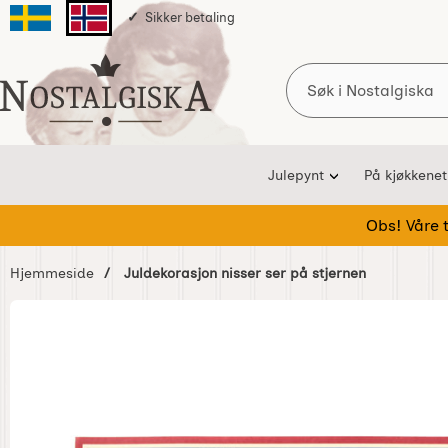
Sikker betaling
Svenska sidan
Norska sidan
Søk
Startsiden for Nostalgiska
Julepynt
På kjøkkenet
Obs! Våre te
Hjemmeside
Juldekorasjon nisser ser på stjernen
Hoppe
over
Bilder