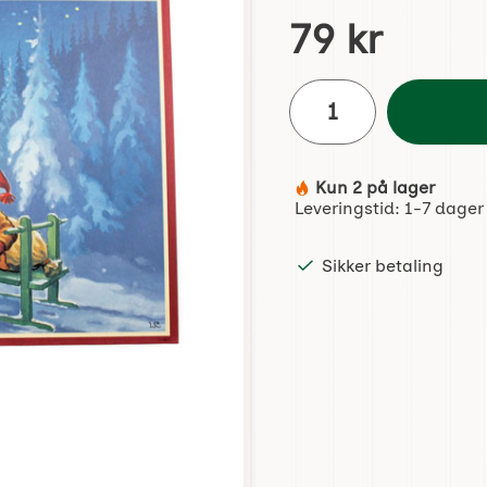
Handle dette produktet, 
pris
79 kr
antall
Kun 2 på lager
Produkttilgjengelighet:
Leveringstid:
1-7 dager
Sikker betaling