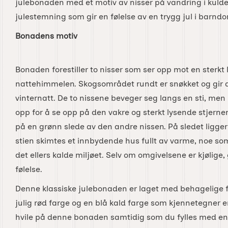
julebonaden med et motiv av nisser på vandring i kuld
julestemning som gir en følelse av en trygg jul i barn
Bonadens motiv
Bonaden forestiller to nisser som ser opp mot en sterkt
nattehimmelen. Skogsområdet rundt er snøkket og gir as
vinternatt. De to nissene beveger seg langs en sti, men 
opp for å se opp på den vakre og sterkt lysende stjernen
på en grønn slede av den andre nissen. På sledet ligger
stien skimtes et innbydende hus fullt av varme, noe som 
det ellers kalde miljøet. Selv om omgivelsene er kjølige,
følelse.
Denne klassiske julebonaden er laget med behagelige 
julig rød farge og en blå kald farge som kjennetegner e
hvile på denne bonaden samtidig som du fylles med en h