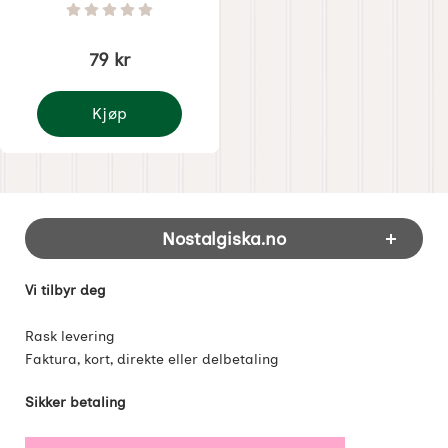
Varenummer 1280
Vurdering: 0 Stjerne av 5
79 kr
Kjøp
Julpynt nå så kommer julen
Footer-innhold Blandet informasjon og 
Nostalgiska.no
Vi tilbyr deg
Rask levering
Faktura, kort, direkte eller delbetaling
Sikker betaling