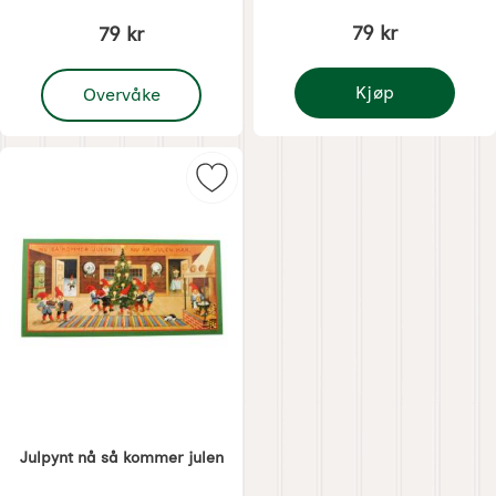
79 kr
79 kr
, Juleveggteppe med nisse og katt
Kjøp
Overvåke
Juldekorasjon stall
Merk julpynt nå så kommer julen s
Julpynt nå så kommer julen