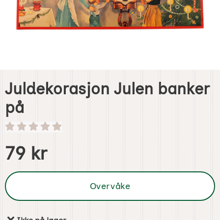
Juldekorasjon Julen banker
på
Handle dette produktet, Juldekorasjon Julen banker på
pris
79 kr
Overvåke