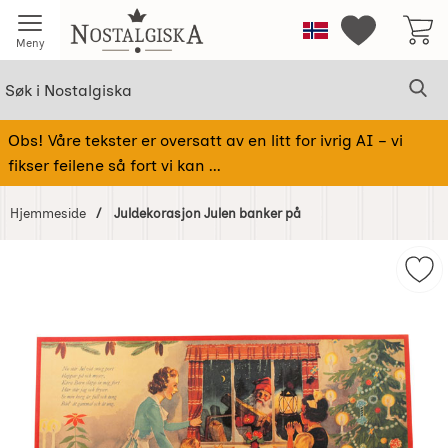
Startsiden for Nostalgiska
Norge
Mine favorit
Meny
Søk
Sø
Søk i Nostalgiska
Obs! Våre tekster er oversatt av en litt for ivrig AI – vi
fikser feilene så fort vi kan ...
Hjemmeside
Juldekorasjon Julen banker på
Hoppe
over
Mer
Bilder