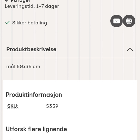
På lager
Produkttilgjengelighet:
Leveringstid:
1-7 dager
Skriv 
Sikker betaling
Produktbeskrivelse
mål 50x35 cm
Produktinformasjon
SKU:
5359
Utforsk flere lignende