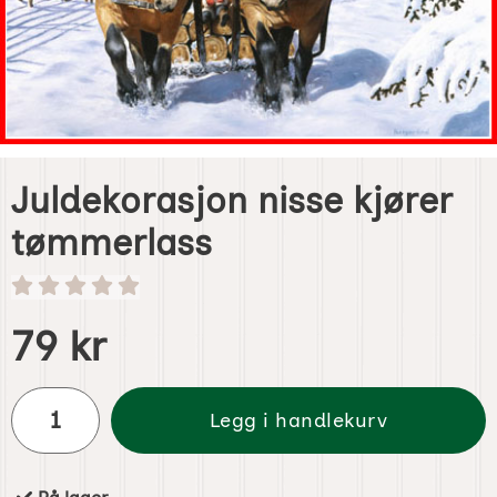
Juldekorasjon nisse kjører
tømmerlass
Handle dette produktet, Juldekorasjon nisse kjører tømme
pris
79 kr
antall
Legg i handlekurv