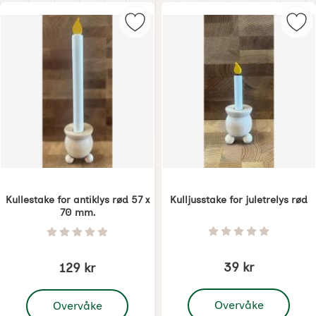
Merk kullestake for antiklys rød 5
Merk
Kullestake for antiklys rød 57 x
Kulljusstake for juletrelys rød
70 mm.
Varenummer 8939
Varenummer 8938
Vurdering: 0 Stjer
Vurdering: 0 Stjerne av 5
39 kr
129 kr
, Kulljusstake for juletre
, Kullestake for antiklys rød 57 x 70 mm.
Overvåke
Overvåke