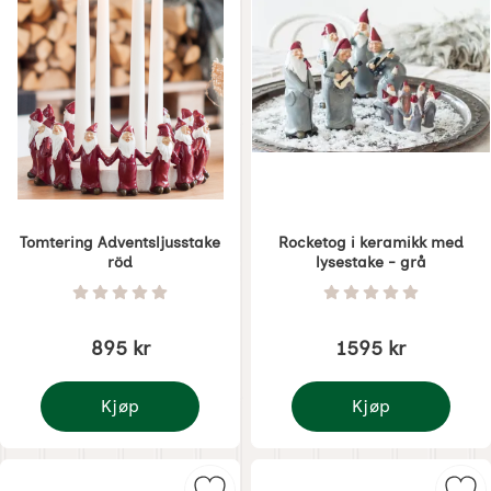
Tomtering Adventsljusstake
Rocketog i keramikk med
röd
lysestake - grå
Varenummer 1867
Varenummer 1868
Vurdering: 0 Stjerne av 5
Vurdering: 0 Stjer
895 kr
1595 kr
Kjøp
Kjøp
Tomtering Adventsljusstake röd
Rocketog i keramikk m