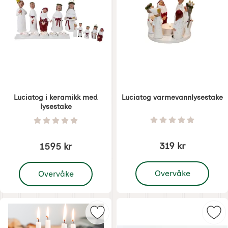
Luciatog i keramikk med
Luciatog varmevannlysestake
lysestake
Varenummer 1753
Varenummer 1752
Vurdering: 0 Stjer
Vurdering: 0 Stjerne av 5
319 kr
1595 kr
, Luciatog varmevannly
, Luciatog i keramikk med lysestake
Overvåke
Overvåke
Merk tomtering Adventsljusstake r
Mer