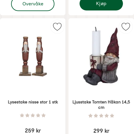
, Lysestake nisse liten 1 stk
Kjøp
Overvåke
Lysestake nisse mellom
Merk lysestake nisse stor 1 stk som
Mer
Lysestake nisse stor 1 stk
Ljusstake Tomten Håkan 14,5
cm
Varenummer 6367
Varenummer 6536
Vurdering: 0 Stjerne av 5
Vurdering: 0 Stjer
259 kr
299 kr