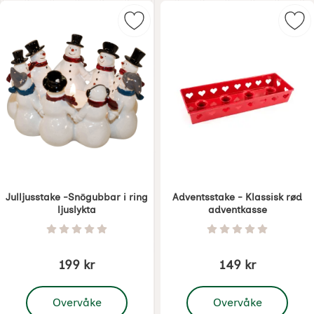
Merk julljusstake -Snögubbar i rin
Mer
Julljusstake -Snögubbar i ring
Adventsstake - Klassisk rød
ljuslykta
adventkasse
Varenummer 5691
Varenummer 6317
Vurdering: 0 Stjerne av 5
Vurdering: 0 Stjer
199 kr
149 kr
, Julljusstake -Snögubbar i ring ljuslykta
, Adventsstake - Klassi
Overvåke
Overvåke