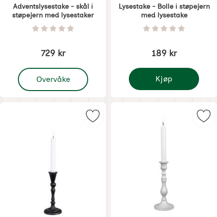
Adventslysestake - skål i
Lysestake - Bolle i støpejern
støpejern med lysestaker
med lysestake
Varenummer 7309
Varenummer 7310
Vurdering: 0 Stjerne av 5
Vurdering: 0 Stjer
729 kr
189 kr
, Adventslysestake - skål i støpejern med lysestaker
Kjøp
Overvåke
Lysestake - Bolle i st
Merk lysestake - liten støpejern so
Merk