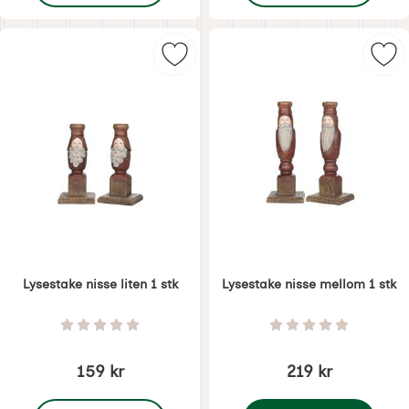
Merk lysestake nisse liten 1 stk so
Mer
Lysestake nisse liten 1 stk
Lysestake nisse mellom 1 stk
Varenummer 6365
Varenummer 6366
Vurdering: 0 Stjerne av 5
Vurdering: 0 Stjer
159 kr
219 kr