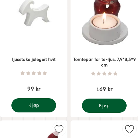
ljusstake julegeit hvit
Tomtepar for te-ljus, 7,9*8,3*9
cm
Varenummer 8312
Varenummer 8328
Vurdering: 0 Stjerne av 5
Vurdering: 0 Stjer
99 kr
169 kr
Kjøp
Kjøp
ljusstake julegeit hvit
Tomtepar for te-ljus, 
Merk tomte med ekorn for telys so
Mer