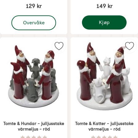
129 kr
149 kr
, Julljushållare för levande julgransljus 10 pack silver
Kjøp
Overvåke
Adventstake - Klassisk
Merk tomte & Hundar - julljusstak
Mer
Tomte & Hundar - julljusstake
Tomte & Katter - julljusstake
värmeljus - röd
värmeljus - röd
Varenummer 6854
Varenummer 6855