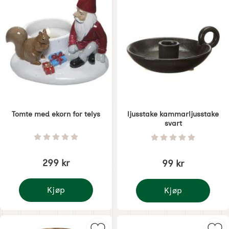
Tomte med ekorn for telys
ljusstake kammarljusstake
svart
Varenummer 8329
Varenummer 8489
Vurdering: 0 Stjerne av 5
Vurdering: 0 Stjer
299 kr
99 kr
Kjøp
Kjøp
Tomte med ekorn for telys
ljusstake kammarljuss