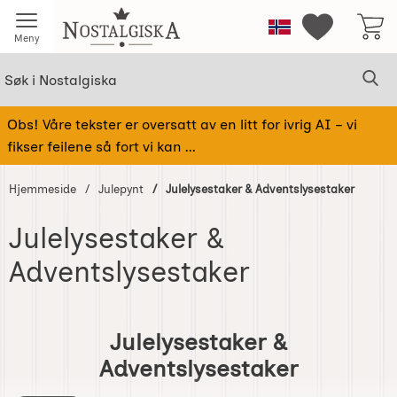
Startsiden for Nostalgiska
Norge
Mine favorit
Meny
Søk
Sø
Søk i Nostalgiska
Obs! Våre tekster er oversatt av en litt for ivrig AI – vi
fikser feilene så fort vi kan ...
Hjemmeside
Julepynt
Julelysestaker & Adventslysestaker
Julelysestaker &
Adventslysestaker
Gå
til
Julelysestaker &
produkter
Adventslysestaker