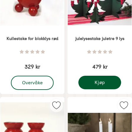
Kullestake for blokklys rød
julelysestake juletre 9 lys
Varenummer 1353
Varenummer 1354
Vurdering: 0 Stjerne av 5
Vurdering: 0 Stjer
329 kr
479 kr
, Kullestake for blokklys rød
Kjøp
Overvåke
julelysestake juletre 9 
Merk kulljusstake for juletrelys rø
Mer