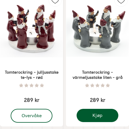
Merk tomterockring - julljusstake t
Mer
Tomterockring - julljusstake
Tomterockring -
te-lys - rød
värmeljusstake liten - grå
Varenummer 1871
Varenummer 5689
Vurdering: 0 Stjerne av 5
Vurdering: 0 Stjer
289 kr
289 kr
, Tomterockring - julljusstake te-lys - rød
Kjøp
Overvåke
Tomterockring - värmel