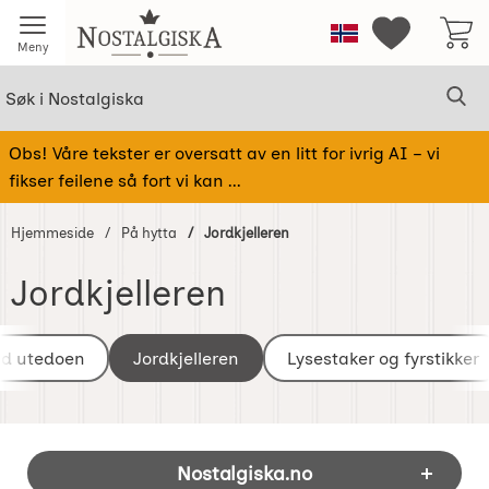
Startsiden for Nostalgiska
Norge
Mine favorit
Meny
Søk
Sø
Søk i Nostalgiska
Obs! Våre tekster er oversatt av en litt for ivrig AI – vi
fikser feilene så fort vi kan ...
Hjemmeside
På hytta
Jordkjelleren
Jordkjelleren
underkategorier
Gå
til
ed utedoen
Jordkjelleren
Lysestaker og fyrstikker
produkter
Footer-innhold Blandet informasjon og 
Nostalgiska.no