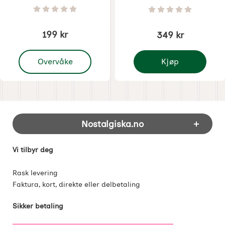
Varenummer 8473
Varenummer 8528
Vurdering: 0 Stjerne av 5
Vurdering: 0 Stjer
199 kr
349 kr
, Julgran Julefrid H15cm
Overvåke
Kjøp
Luciatåg hundar - H.
Footer-innhold Blandet informasjon og 
Nostalgiska.no
Vi tilbyr deg
Rask levering
Faktura, kort, direkte eller delbetaling
Sikker betaling