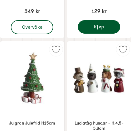
349 kr
129 kr
, Lucia tog H.7,5cm
Kjøp
Overvåke
Juletre 9x18cm
Merk julgran Julefrid H15cm som f
Mer
Julgran Julefrid H15cm
Luciatåg hundar - H.4,5-
5,8cm