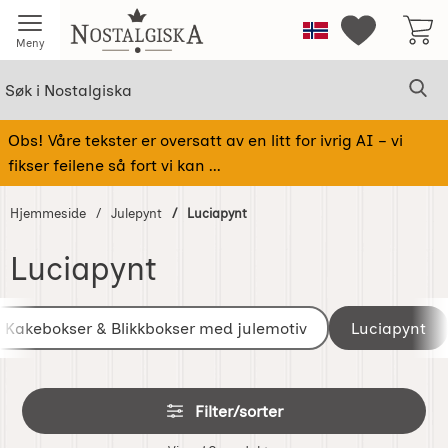
Startsiden for Nostalgiska
Norge
Mine favorit
Meny
Søk
Sø
Søk i Nostalgiska
Obs! Våre tekster er oversatt av en litt for ivrig AI – vi
fikser feilene så fort vi kan ...
Hjemmeside
Julepynt
Luciapynt
Luciapynt
underkategorier
Gå
til
Kakebokser & Blikkbokser med julemotiv
Luciapynt
produkter
Hopp
Filter/sorter
over
filtre