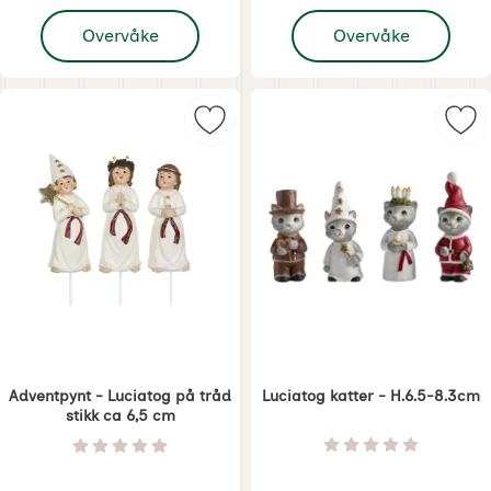
, Luciatog varmevannlysestake
, Luciatog
Overvåke
Overvåke
Merk adventpynt - Luciatog på trå
Mer
Adventpynt - Luciatog på tråd
Luciatog katter - H.6.5-8.3cm
stikk ca 6,5 cm
Varenummer 8448
Varenummer 6803
Vurdering: 0 Stjer
Vurdering: 0 Stjerne av 5