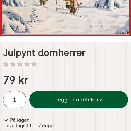
Julpynt domherrer
Handle dette produktet, Julpynt domherrer
pris
79 kr
antall
Legg i handlekurv
På lager
Produkttilgjengelighet:
Leveringstid:
1-7 dager