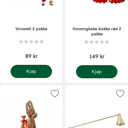
Virvatell 2 pakke
Honningkake klokke rød 2
pakke
Varenummer 1620
Varenummer 1836
Vurdering: 0 Stjerne av 5
Vurdering: 0 Stjer
89 kr
149 kr
Kjøp
Kjøp
Virvatell 2 pakke
Honningkake klokke rø
Merk klassisk halmbukk 30 cm som
Mer