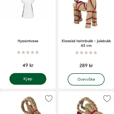
Hyasintvase
Klassisk halmbukk - julebukk
43 cm
Varenummer 7669
Varenummer 8130
Vurdering: 0 Stjerne av 5
Vurdering: 0 Stjer
49 kr
289 kr
, Klassisk halmbukk - j
Kjøp
Overvåke
Hyasintvase
Merk klassisk halmbukk - julebukk
Mer