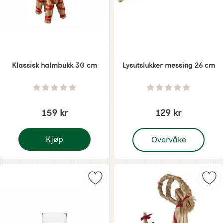
Klassisk halmbukk 30 cm
Lysutslukker messing 26 cm
Varenummer 6318
Varenummer 7303
Vurdering: 0 Stjerne av 5
Vurdering: 0 Stjer
159 kr
129 kr
, Lysutslukker messing 
Kjøp
Overvåke
Klassisk halmbukk 30 cm
Merk hyasintvase som favoritt
Mer