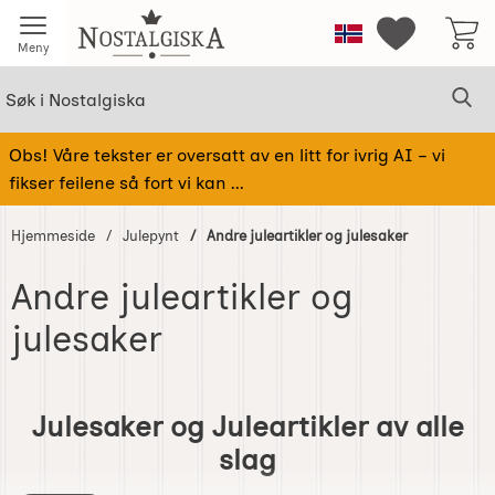
Startsiden for Nostalgiska
Norge
Mine favorit
Meny
Søk
Sø
Søk i Nostalgiska
Obs! Våre tekster er oversatt av en litt for ivrig AI – vi
fikser feilene så fort vi kan ...
Hjemmeside
Julepynt
Andre juleartikler og julesaker
Andre juleartikler og
julesaker
Gå
til
Julesaker og Juleartikler av alle
produkter
slag