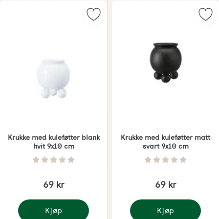
Merk krukke med kuleføtter blank 
Mer
Krukke med kuleføtter blank
Krukke med kuleføtter matt
hvit 9x10 cm
svart 9x10 cm
Varenummer 8313
Varenummer 8314
Vurdering: 0 Stjerne av 5
Vurdering: 0 Stjer
69 kr
69 kr
Kjøp
Kjøp