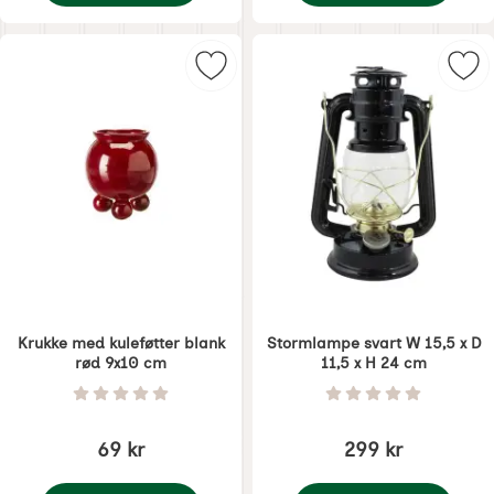
Krukke med kuleføtter blank hvit 9x10 cm
Krukke med kuleføtter
Merk krukke med kuleføtter blank 
Mer
Krukke med kuleføtter blank
Stormlampe svart W 15,5 x D
rød 9x10 cm
11,5 x H 24 cm
Varenummer 8315
Varenummer 8436
Vurdering: 0 Stjerne av 5
Vurdering: 0 Stjer
69 kr
299 kr