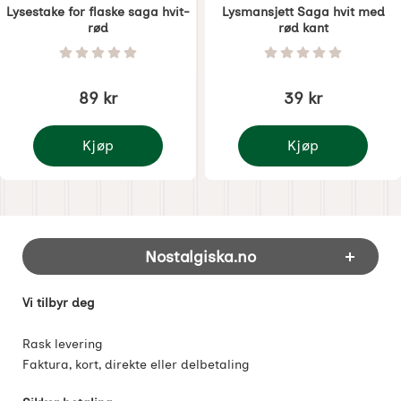
Lysestake for flaske saga hvit-
Lysmansjett Saga hvit med
rød
rød kant
Varenummer 8513
Varenummer 8514
Vurdering: 0 Stjerne av 5
Vurdering: 0 Stjer
89 kr
39 kr
Kjøp
Kjøp
Lysestake for flaske saga hvit-rød
Lysmansjett Saga hvit
Footer-innhold Blandet informasjon og 
Nostalgiska.no
Vi tilbyr deg
Rask levering
Faktura, kort, direkte eller delbetaling