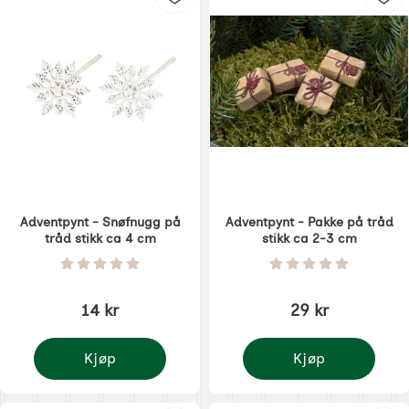
Adventpynt - Snøfnugg på
Adventpynt - Pakke på tråd
tråd stikk ca 4 cm
stikk ca 2-3 cm
Varenummer 6806
Varenummer 6807
Vurdering: 0 Stjerne av 5
Vurdering: 0 Stjer
14 kr
29 kr
Kjøp
Kjøp
Adventpynt - Snøfnugg på tråd stikk ca 4 cm
Adventpynt - Pakke på