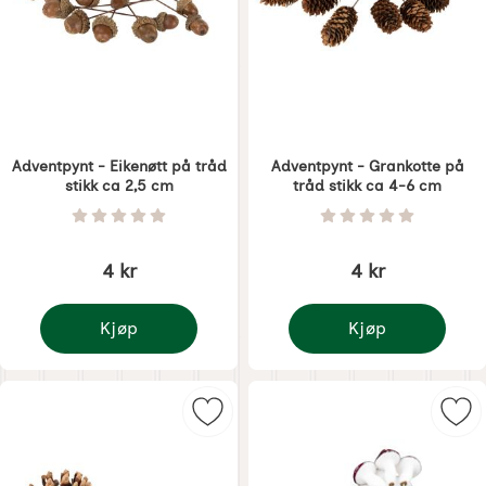
Adventpynt - Eikenøtt på tråd
Adventpynt - Grankotte på
stikk ca 2,5 cm
tråd stikk ca 4-6 cm
Varenummer 6799
Varenummer 6800
Vurdering: 0 Stjerne av 5
Vurdering: 0 Stjer
4 kr
4 kr
Kjøp
Kjøp
Adventpynt - Eikenøtt på tråd stikk ca 2,5 cm
Adventpynt - Grankott
Merk adventpynt - Furutopp på trå
Mer