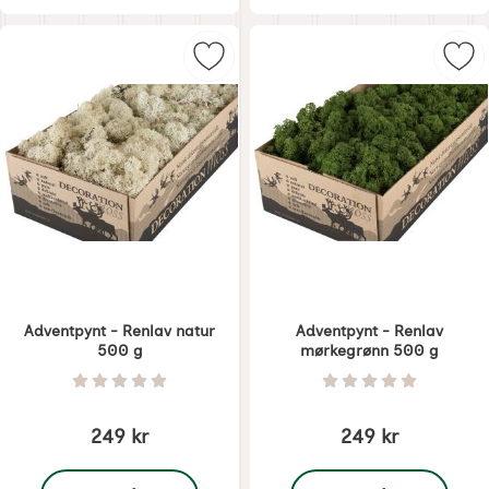
Merk adventpynt - Renlav natur 5
Mer
Adventpynt - Renlav natur
Adventpynt - Renlav
500 g
mørkegrønn 500 g
Varenummer 6812
Varenummer 6813
Vurdering: 0 Stjerne av 5
Vurdering: 0 Stjer
249 kr
249 kr
, Adventpynt - Renlav natur 500 g
, Adventpynt - Renlav 