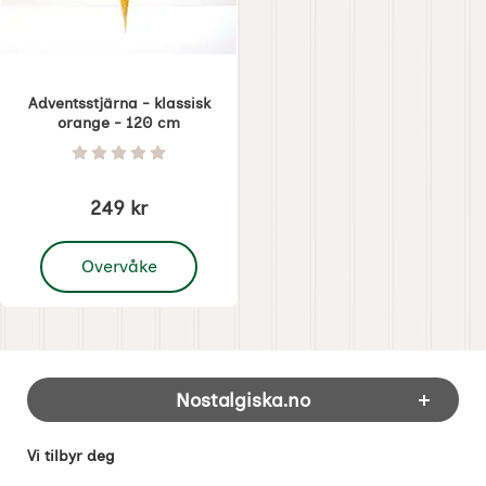
Adventsstjärna - klassisk
orange - 120 cm
Varenummer 8986
Vurdering: 0 Stjerne av 5
249 kr
, Adventsstjärna - klassisk orange - 120 cm
Overvåke
Footer-innhold Blandet informasjon og 
Nostalgiska.no
Vi tilbyr deg