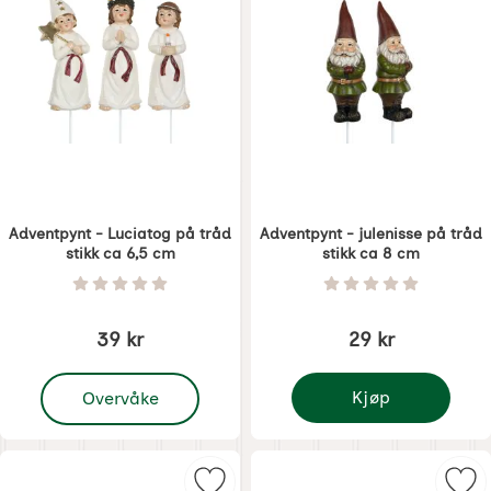
Adventpynt - Luciatog på tråd
Adventpynt - julenisse på tråd
stikk ca 6,5 cm
stikk ca 8 cm
Varenummer 6803
Varenummer 6805
Vurdering: 0 Stjerne av 5
Vurdering: 0 Stjer
39 kr
29 kr
, Adventpynt - Luciatog på tråd stikk ca 6,5 cm
Kjøp
Overvåke
Adventpynt - julenisse
Merk adventpynt - Snøfnugg på trå
Mer