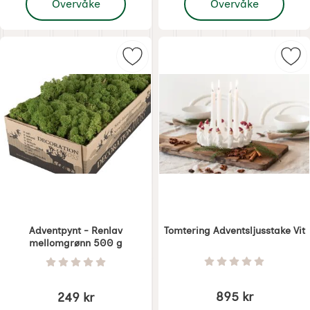
Overvåke
Overvåke
Merk adventpynt - Renlav mellom
Mer
Adventpynt - Renlav
Tomtering Adventsljusstake Vit
mellomgrønn 500 g
Varenummer 7136
Varenummer 6816
Vurdering: 0 Stjer
Vurdering: 0 Stjerne av 5
895 kr
249 kr