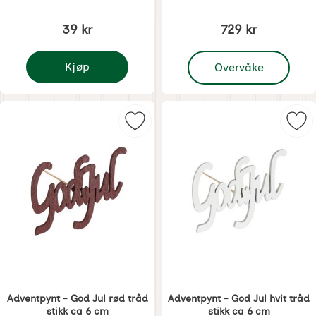
39 kr
729 kr
, Adventslysestake - skå
Kjøp
Overvåke
Adventpynt - Snømann stikk ca 8 cm
Merk adventpynt - God Jul rød trå
Mer
Adventpynt - God Jul rød tråd
Adventpynt - God Jul hvit tråd
stikk ca 6 cm
stikk ca 6 cm