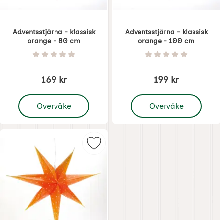
Adventsstjärna - klassisk
Adventsstjärna - klassisk
orange - 80 cm
orange - 100 cm
Varenummer 8522
Varenummer 8523
Vurdering: 0 Stjerne av 5
Vurdering: 0 Stjer
169 kr
199 kr
, Adventsstjärna - klassisk orange - 80 cm
, Adventsstjärna - klas
Overvåke
Overvåke
Merk adventsstjärna - klassisk or