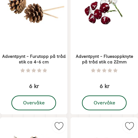
Adventpynt - Furutopp på tråd
Adventpynt - Fluesoppknyte
stik ca 4-6 cm
på tråd stik ca 22mm
Varenummer 6801
Varenummer 6802
Vurdering: 0 Stjerne av 5
Vurdering: 0 Stjer
6 kr
6 kr
, Adventpynt - Furutopp på tråd stik ca 4-6 cm
, Adventpynt - Fluesop
Overvåke
Overvåke
Merk adventpynt - Luciatog på trå
Mer