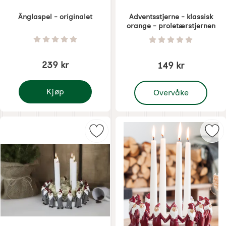
Änglaspel - originalet
Adventsstjerne - klassisk
orange - proletærstjernen
Varenummer 1291
Varenummer 1296
Vurdering: 0 Stjerne av 5
Vurdering: 0 Stjer
239 kr
149 kr
, Adventsstjerne - klass
Kjøp
Overvåke
Änglaspel - originalet
Merk tomtering Adventsljusstake g
Mer