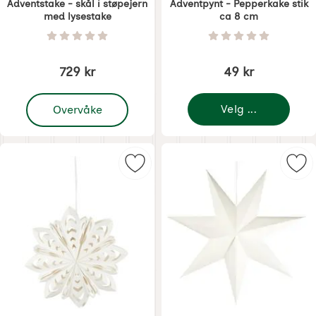
Adventstake - skål i støpejern
Adventpynt - Pepperkake stik
med lysestake
ca 8 cm
Varenummer 7637
Varenummer 8065
Vurdering: 0 Stjerne av 5
Vurdering: 0 Stjer
729 kr
49 kr
, Adventstake - skål i støpejern med lysestake
Velg ...
Overvåke
Merk julestjerne 30 cm som favori
Mer