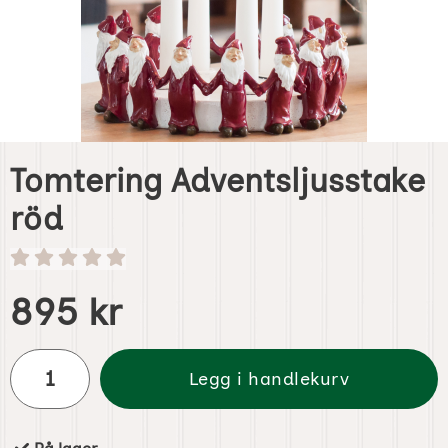
Tomtering Adventsljusstake
röd
Handle dette produktet, Tomtering Adventsljusstake röd
pris
895 kr
antall
Legg i handlekurv