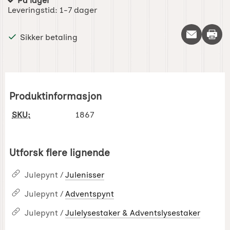
På lager
Produkttilgjengelighet:
Leveringstid:
1-7 dager
Skriv 
Sikker betaling
Produktinformasjon
SKU:
1867
Utforsk flere lignende
Julepynt /
Julenisser
Julepynt /
Adventspynt
Julepynt /
Julelysestaker & Adventslysestaker