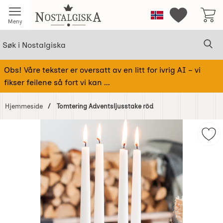
Startsiden for Nostalgiska
Norge
Mine favorit
Meny
Søk
Sø
Søk i Nostalgiska
Obs! Våre tekster er oversatt av en litt for ivrig AI – vi
fikser feilene så fort vi kan ...
Hjemmeside
Tomtering Adventsljusstake röd
Hoppe
over
Mer
Bilder