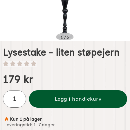
1
/
2
Lysestake - liten støpejern
Handle dette produktet, Lysestake - liten støpejern
pris
179 kr
antall
Legg i handlekurv
Kun 1 på lager
Produkttilgjengelighet:
Leveringstid:
1-7 dager