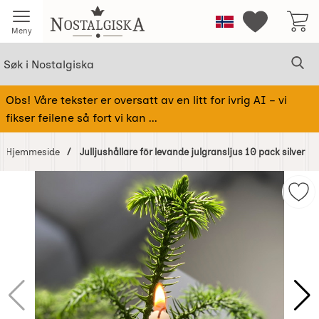
Startsiden for Nostalgiska
Norge
Mine favorit
Meny
Søk
Sø
Søk i Nostalgiska
Obs! Våre tekster er oversatt av en litt for ivrig AI – vi
fikser feilene så fort vi kan ...
Hjemmeside
Julljushållare för levande julgransljus 10 pack silver
Hoppe
over
Merk
Bilder