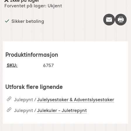
Ikke på lager
Produkttilgjengelighet:
Forventet på lager:
Ukjent
Skriv 
Sikker betaling
Produktinformasjon
SKU:
6757
Utforsk flere lignende
Julepynt /
Julelysestaker & Adventslysestaker
Julepynt /
Julekuler - Juletrepynt