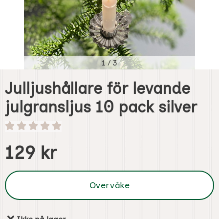
1
/
3
Julljushållare för levande
julgransljus 10 pack silver
Handle dette produktet, Julljushållare för levande julgrans
pris
129 kr
Overvåke