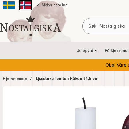
Sikker betaling
Svenska sidan
Norska sidan
Søk
Startsiden for Nostalgiska
Julepynt
På kjøkkenet
Obs! Våre te
Hjemmeside
Ljusstake Tomten Håkan 14,5 cm
Hoppe
over
Bilder