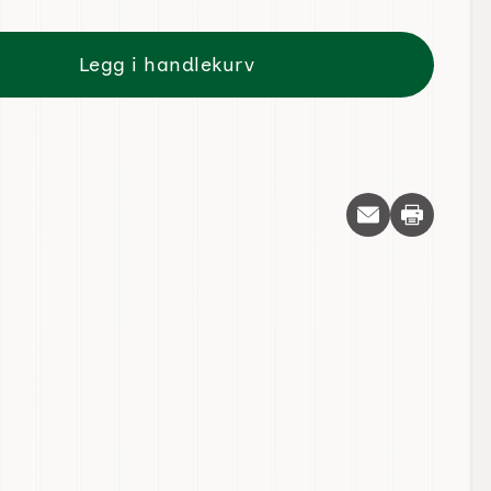
Legg i handlekurv
Skriv ut d