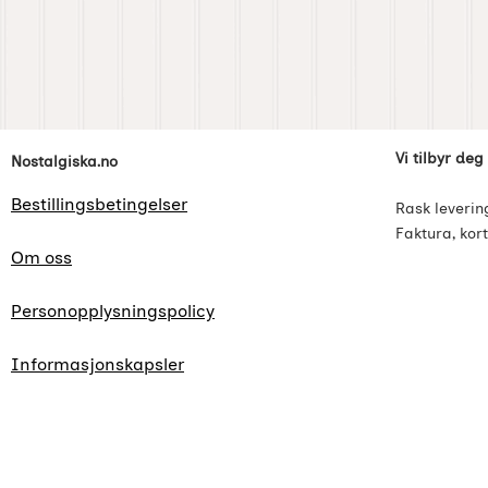
Footer-innhold Blandet informasjon og l
Vi tilbyr deg
Nostalgiska.no
Bestillingsbetingelser
Rask leverin
Faktura, kort
Om oss
Personopplysningspolicy
Informasjonskapsler