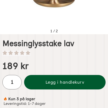
1
/
2
Messinglysstake lav
Handle dette produktet, Messinglysstake lav
pris
189 kr
antall
Legg i handlekurv
Kun 3 på lager
Produkttilgjengelighet:
Leveringstid:
1-7 dager