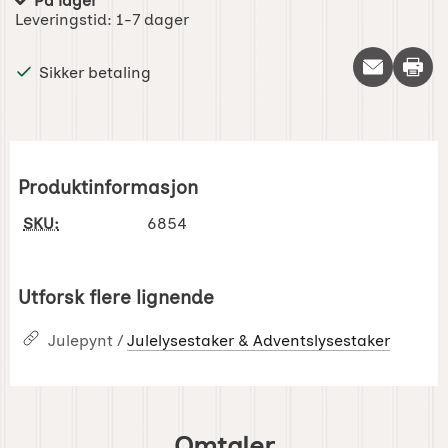
På lager
Produkttilgjengelighet:
Leveringstid:
1-7 dager
Skriv 
Sikker betaling
Produktinformasjon
SKU:
6854
Utforsk flere lignende
Julepynt /
Julelysestaker & Adventslysestaker
Omtaler