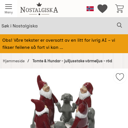
Startsiden for Nostalgiska
Norge
Mine favorit
Meny
Søk
Sø
Søk i Nostalgiska
Obs! Våre tekster er oversatt av en litt for ivrig AI – vi
fikser feilene så fort vi kan ...
Hjemmeside
Tomte & Hundar - julljusstake värmeljus - röd
Hoppe
over
Merk
Bilder