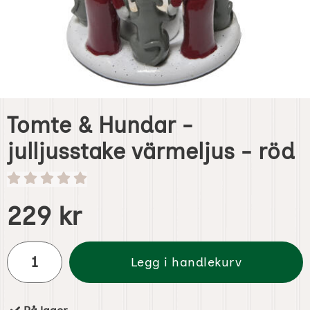
Tomte & Hundar -
julljusstake värmeljus - röd
Handle dette produktet, Tomte & Hundar - julljusstake vär
pris
229 kr
antall
Legg i handlekurv