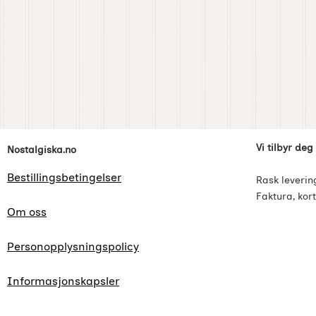
Footer-innhold Blandet informasjon og l
Vi tilbyr deg
Nostalgiska.no
Bestillingsbetingelser
Rask leverin
Faktura, kort
Om oss
Personopplysningspolicy
Informasjonskapsler