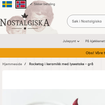
Sikker betaling
Svenska sidan
Norska sidan
Søk
Startsiden for Nostalgiska
Julepynt
På kjøkkenet
Obs! Våre te
Hjemmeside
Rocketog i keramikk med lysestake - grå
Hoppe
over
Bilder