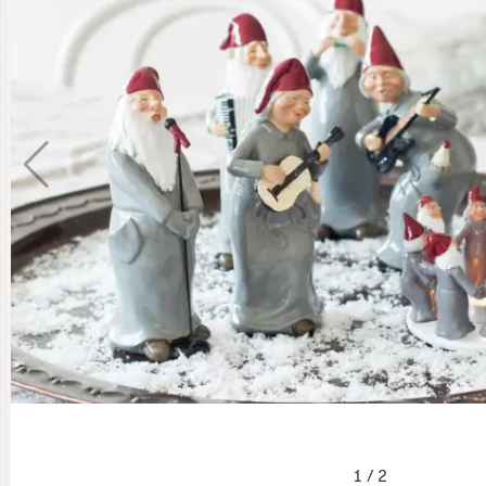
1
/
2