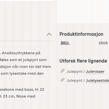
Produktinformasjon
SKU:
1868
. Ansiktsuttrykkene på
e føles som et julepynt som
Utforsk flere lignende
radisjon når man tar det frem
Julepynt /
Julenisser
ler som lysestake med den
Julepynt /
Julelysestak
issekone med bass, H: 22
H: 23 cm, Nisse med