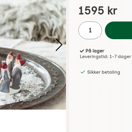
Handle dette produktet,
pris
1595 kr
antall
På lager
Produkttilgjengelighet:
Leveringstid:
1-7 dager
Sikker betaling