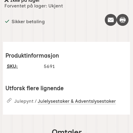
Ikke på lager
Produkttilgjengelighet:
Forventet på lager:
Ukjent
Skriv 
Sikker betaling
Produktinformasjon
SKU:
5691
Utforsk flere lignende
Julepynt /
Julelysestaker & Adventslysestaker
Omtaler