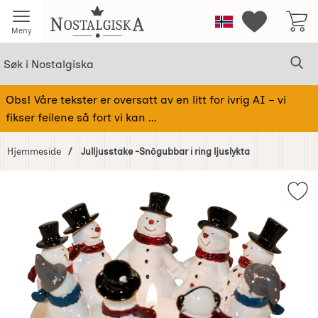
Startsiden for Nostalgiska
Norge
Mine favorit
Meny
Søk
Sø
Søk i Nostalgiska
Obs! Våre tekster er oversatt av en litt for ivrig AI – vi
fikser feilene så fort vi kan ...
Hjemmeside
Julljusstake -Snögubbar i ring ljuslykta
Hoppe
over
Merk
Bilder