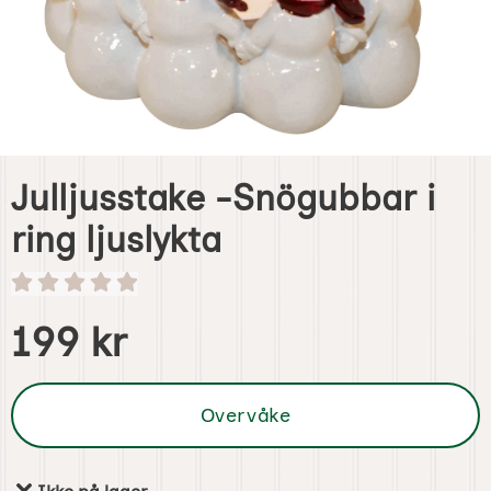
Julljusstake -Snögubbar i
ring ljuslykta
Handle dette produktet, Julljusstake -Snögubbar i ring lju
pris
199 kr
Overvåke