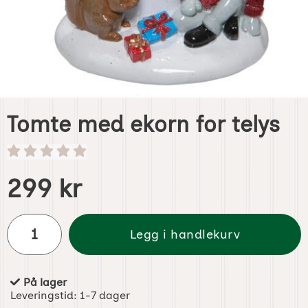
Tomte med ekorn for telys
Handle dette produktet, Tomte med ekorn for telys
pris
299 kr
antall
Legg i handlekurv
På lager
Produkttilgjengelighet:
Leveringstid:
1-7 dager