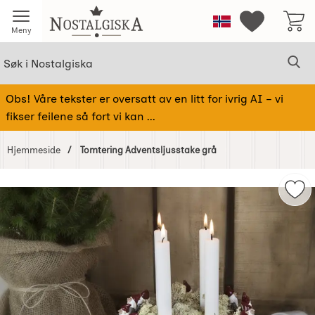
Startsiden for Nostalgiska
Norge
Mine favorit
Meny
Søk
Sø
Søk i Nostalgiska
Obs! Våre tekster er oversatt av en litt for ivrig AI – vi
fikser feilene så fort vi kan ...
Hjemmeside
Tomtering Adventsljusstake grå
Hoppe
over
Mer
Bilder