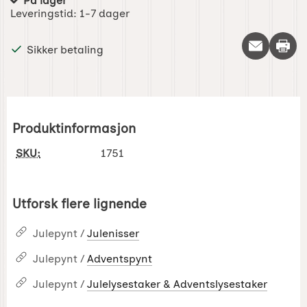
På lager
Produkttilgjengelighet:
Leveringstid:
1-7 dager
Skriv 
Sikker betaling
Produktinformasjon
SKU:
1751
Utforsk flere lignende
Julepynt /
Julenisser
Julepynt /
Adventspynt
Julepynt /
Julelysestaker & Adventslysestaker