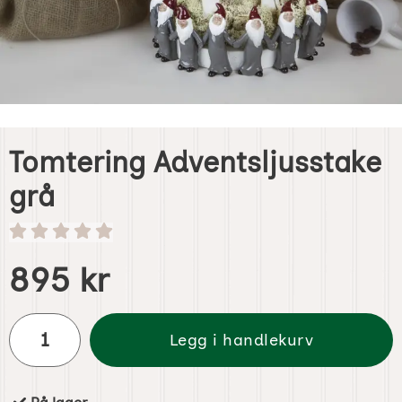
Tomtering Adventsljusstake
grå
Handle dette produktet, Tomtering Adventsljusstake grå
pris
895 kr
antall
Legg i handlekurv