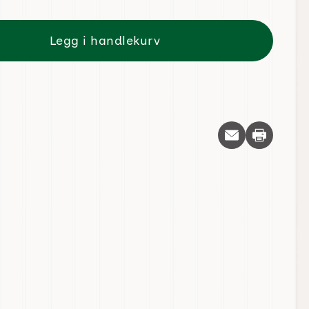
Legg i handlekurv
Skriv ut d