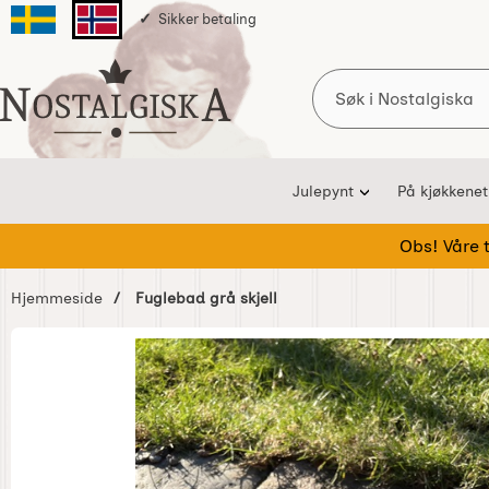
Sikker betaling
Svenska sidan
Norska sidan
Søk
Startsiden for Nostalgiska
Julepynt
På kjøkkenet
Obs! Våre te
Hjemmeside
Fuglebad grå skjell
Hoppe
over
Bilder