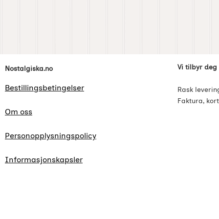
Footer-innhold Blandet informasjon og l
Vi tilbyr deg
Nostalgiska.no
Bestillingsbetingelser
Rask leverin
Faktura, kort
Om oss
Personopplysningspolicy
Informasjonskapsler