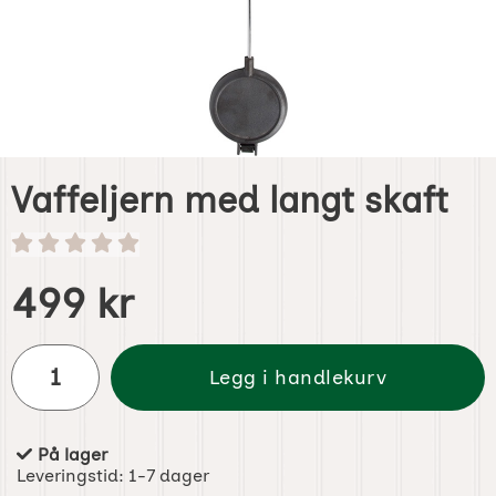
Vaffeljern med langt skaft
Handle dette produktet, Vaffeljern med langt skaft
pris
499 kr
antall
Legg i handlekurv
På lager
Produkttilgjengelighet:
Leveringstid:
1-7 dager