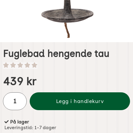
Fuglebad hengende tau
Handle dette produktet, Fuglebad hengende tau
pris
439 kr
antall
Legg i handlekurv
På lager
Produkttilgjengelighet:
Leveringstid:
1-7 dager