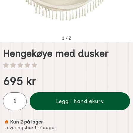
1
/
2
Hengekøye med dusker
Handle dette produktet, Hengekøye med dusker
pris
695 kr
antall
Legg i handlekurv
Kun 2 på lager
Produkttilgjengelighet:
Leveringstid:
1-7 dager