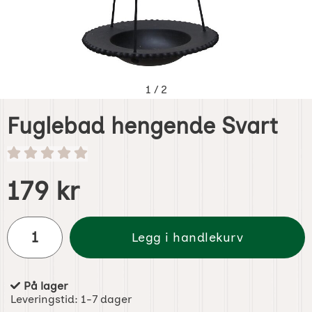
1
/
2
Fuglebad hengende Svart
Handle dette produktet, Fuglebad hengende Svart
pris
179 kr
antall
Legg i handlekurv
På lager
Produkttilgjengelighet:
Leveringstid:
1-7 dager