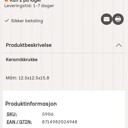
Kun 2 på lager
Produkttilgjengelighet:
Leveringstid:
1-7 dager
Skriv 
Sikker betaling
Produktbeskrivelse
Keramikkrukke
Mått: 12.5x12.5x15.8
Produktinformasjon
SKU:
5906
EAN / GTIN:
8714982024948