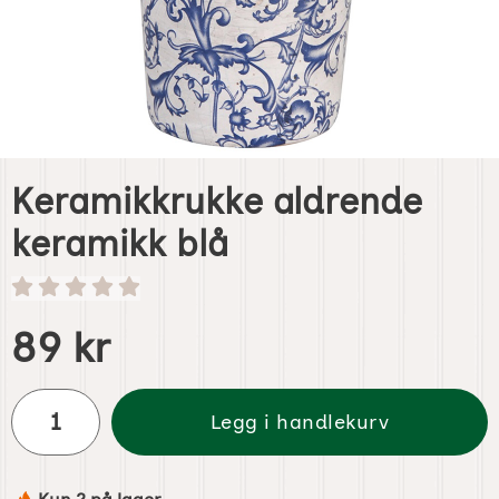
Keramikkrukke aldrende
keramikk blå
Handle dette produktet, Keramikkrukke aldrende keramikk
pris
89 kr
antall
Legg i handlekurv