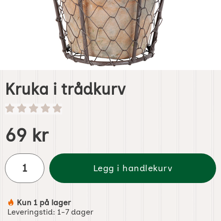
Kruka i trådkurv
Handle dette produktet, Kruka i trådkurv
pris
69 kr
antall
Legg i handlekurv
Kun 1 på lager
Produkttilgjengelighet:
Leveringstid:
1-7 dager