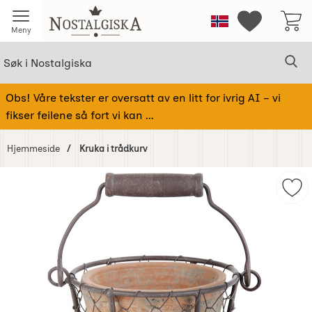
Startsiden for Nostalgiska
Norge
Mine favorit
Meny
Søk
Sø
Søk i Nostalgiska
Obs! Våre tekster er oversatt av en litt for ivrig AI – vi
fikser feilene så fort vi kan ...
Hjemmeside
Kruka i trådkurv
Hoppe
over
Merk
Bilder