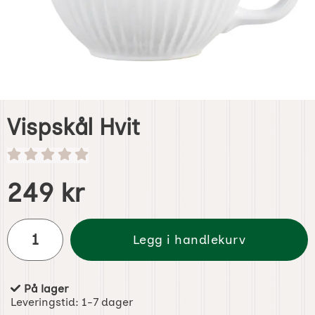
Vispskål Hvit
Handle dette produktet, Vispskål Hvit
pris
249 kr
antall
Legg i handlekurv
På lager
Produkttilgjengelighet:
Leveringstid:
1-7 dager