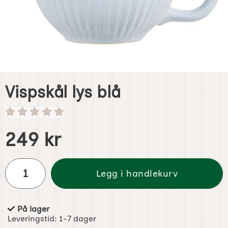
Vispskål lys blå
Handle dette produktet, Vispskål lys blå
pris
249 kr
antall
Legg i handlekurv
På lager
Produkttilgjengelighet:
Leveringstid:
1-7 dager