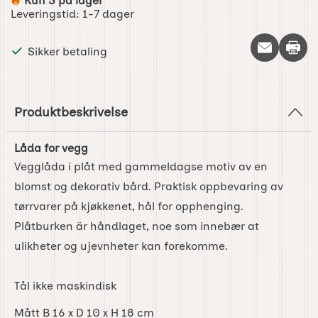
Kun 3 på lager
Produkttilgjengelighet:
Leveringstid:
1-7 dager
Skriv 
Sikker betaling
Produktbeskrivelse
Låda for vegg
Vegglåda i plåt med gammeldagse motiv av en
blomst og dekorativ bård. Praktisk oppbevaring av
tørrvarer på kjøkkenet, hål for opphenging.
Plåtburken är håndlaget, noe som innebær at
ulikheter og ujevnheter kan forekomme.
Tål ikke maskindisk
Mått B 16 x D 10 x H 18 cm