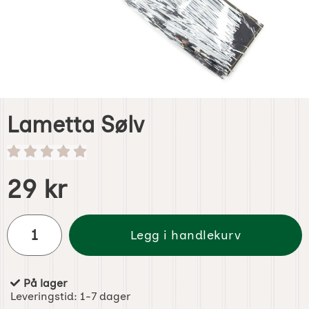
Lametta Sølv
Handle dette produktet, Lametta Sølv
pris
29 kr
antall
Legg i handlekurv
På lager
Produkttilgjengelighet:
Leveringstid:
1-7 dager