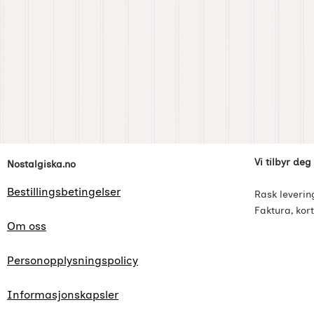
Footer-innhold Blandet informasjon og l
Vi tilbyr deg
Nostalgiska.no
Bestillingsbetingelser
Rask leverin
Faktura, kort
Om oss
Personopplysningspolicy
Informasjonskapsler