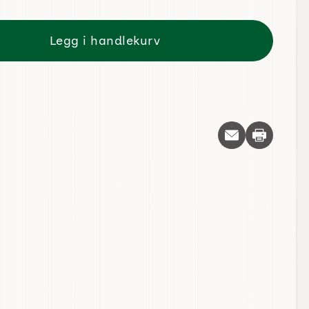
Legg i handlekurv
Skriv ut d