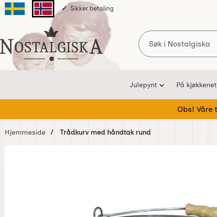
Sikker betaling
Svenska sidan
Norska sidan
Søk
Startsiden for Nostalgiska
Julepynt
På kjøkkenet
Obs! Våre te
Hjemmeside
Trådkurv med håndtak rund
Hoppe
over
Bilder