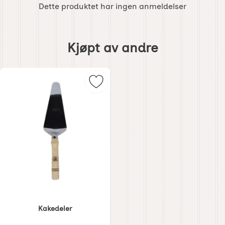
Dette produktet har ingen anmeldelser
Hoppe
over
Kjøpt av andre
kjøpt
av
andre
Merk kakedeler som favoritt
Kakedeler