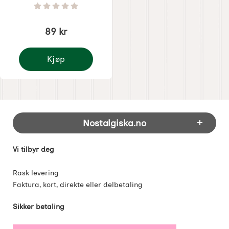
Varenummer 5959
Vurdering: 0 Stjerne av 5
89 kr
Kjøp
Kakedeler
Footer-innhold Blandet informasjon og 
Nostalgiska.no
Vi tilbyr deg
Rask levering
Faktura, kort, direkte eller delbetaling
Sikker betaling