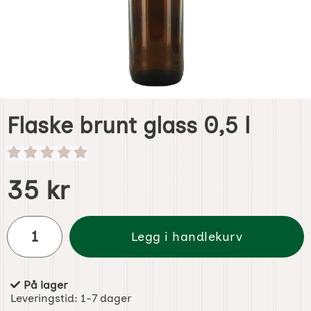
Flaske brunt glass 0,5 l
Handle dette produktet, Flaske brunt glass 0,5 l
pris
35 kr
antall
Legg i handlekurv
På lager
Produkttilgjengelighet:
Leveringstid:
1-7 dager