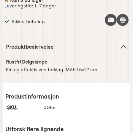
Kun 3 på lager
Produkttilgjengelighet:
Leveringstid:
1-7 dager
Skriv 
Sikker betaling
Produktbeskrivelse
Rustfri Deigskrape
Fin og effektiv ved baking. Mål: 15x12 cm
Produktinformasjon
SKU:
3086
Utforsk flere lignende