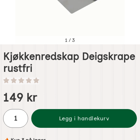
1
/
3
Kjøkkenredskap Deigskrape
rustfri
Handle dette produktet, Kjøkkenredskap Deigskrape rustfr
pris
149 kr
antall
Legg i handlekurv