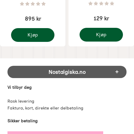
Varenummer 2982
Varenummer 3065
Vurdering: 0 Stjer
Vurdering: 0 Stjerne av 5
129 kr
895 kr
Kjøp
Kjøp
Bakbordsbørste/Bordb
Bakbord som i mormors kjøkken
Footer-innhold Blandet informasjon og 
Nostalgiska.no
Vi tilbyr deg
Rask levering
Faktura, kort, direkte eller delbetaling
Sikker betaling