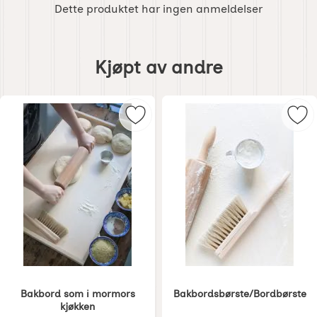
Dette produktet har ingen anmeldelser
Hoppe
over
Kjøpt av andre
kjøpt
av
andre
Merk bakbord som i mormors kjøkk
Mer
Bakbord som i mormors
Bakbordsbørste/Bordbørste
kjøkken