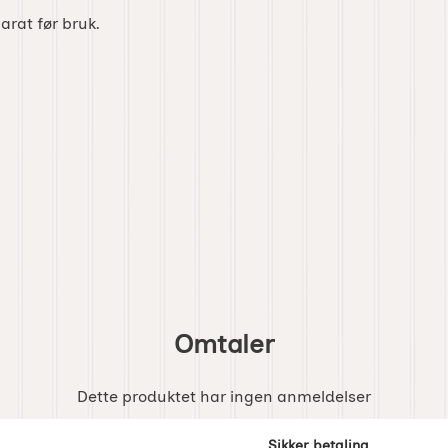
arat før bruk.
Omtaler
Dette produktet har ingen anmeldelser
enker
Sikker betaling