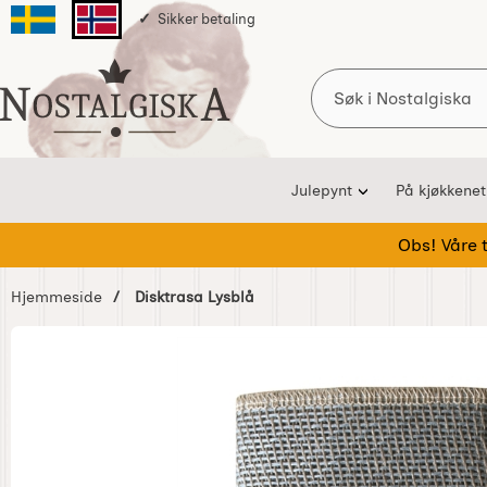
Sikker betaling
Svenska sidan
Norska sidan
Søk
Startsiden for Nostalgiska
Julepynt
På kjøkkenet
Obs! Våre te
Hjemmeside
Disktrasa Lysblå
Hoppe
over
Bilder