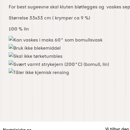
For best sugeevne skal kluten bløtlegges og vaskes sep
Størrelse 33x33 cm ( krymper ca 9 %)
100 % lin
Footer-innhold Blandet informasjon og l
Vi tilbyr deg