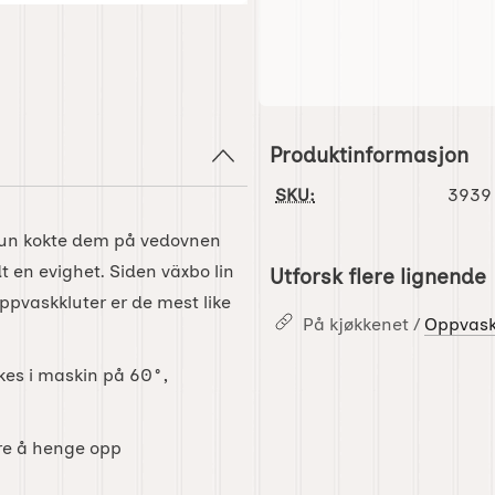
Produktinformasjon
SKU:
3939
Hun kokte dem på vedovnen
 en evighet. Siden växbo lin
Utforsk flere lignende
ppvaskkluter er de mest like
På kjøkkenet /
Oppvask
skes i maskin på 60°,
re å henge opp