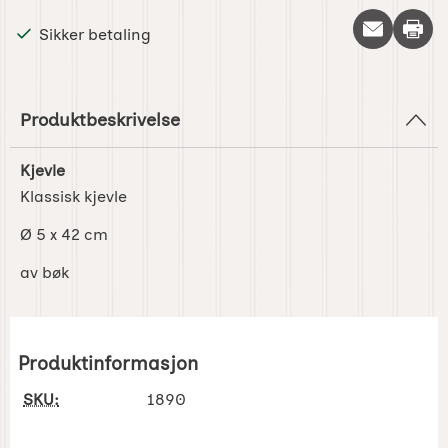
Skriv 
Sikker betaling
Produktbeskrivelse
Kjevle
Klassisk kjevle
Ø 5 x 42 cm
av bøk
Produktinformasjon
SKU:
1890