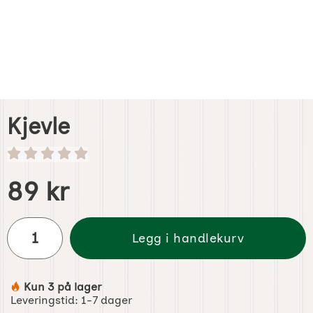
Kjevle
Handle dette produktet, Kjevle
pris
89 kr
antall
Legg i handlekurv
Kun 3 på lager
Produkttilgjengelighet:
Leveringstid:
1-7 dager